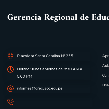
Gerencia Regional de Edu
Plazoleta Santa Catalina Nº 235
Apr
Aula
Horario : lunes a viernes de 8:30 AM a
Con
5:00 PM
Bol
informes@drecusco.edu.pe