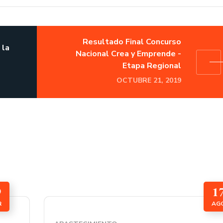
Resultado Final Concurso
 la
Nacional Crea y Emprende -
Etapa Regional
OCTUBRE 21, 2019
9
1
R
AG