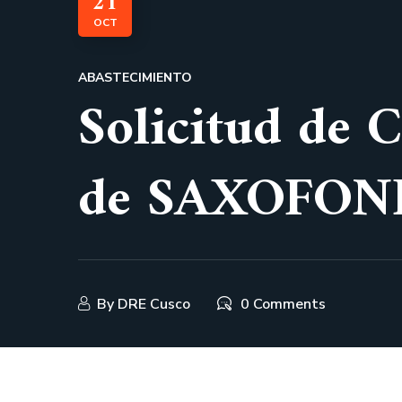
21
OCT
ABASTECIMIENTO
Solicitud de 
de SAXOFONE
By
DRE Cusco
0 Comments