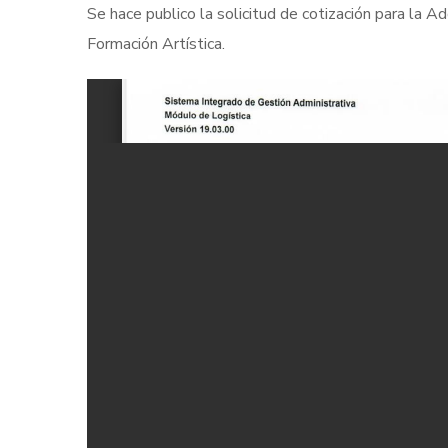
Se hace publico la solicitud de cotización para la 
Formación Artística.