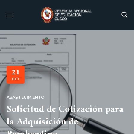
21
OCT
ABASTECIMIENTO
Solicitud de Cotización para
la Adquisición de