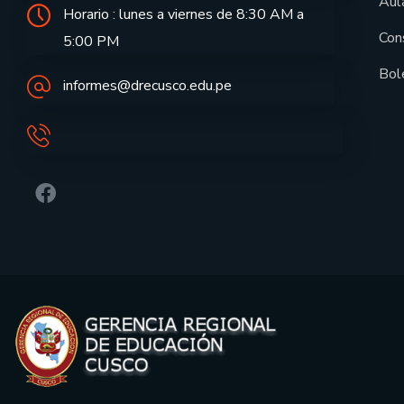
Aula
Horario : lunes a viernes de 8:30 AM a
Con
5:00 PM
Bol
informes@drecusco.edu.pe