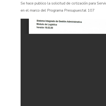
Se hace publico la solicitud de cotización para Ser
en el marco del Programa Presupuestal 107