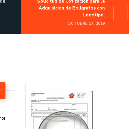
 de
Solicitud de Cotización para la
Adquisicion de Boligrafos con
Logotipo.
OCTUBRE 17, 2019
8
P
ra