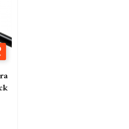
0
P
ara
ck