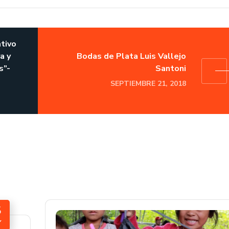
tivo
a y
Bodas de Plata Luis Vallejo
s”-
Santoni
SEPTIEMBRE 21, 2018
5
Y