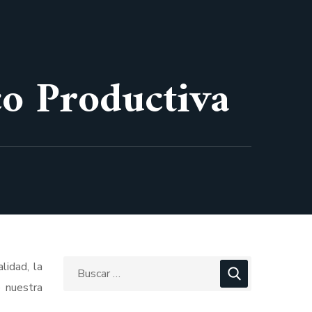
co Productiva
lidad, la
e nuestra