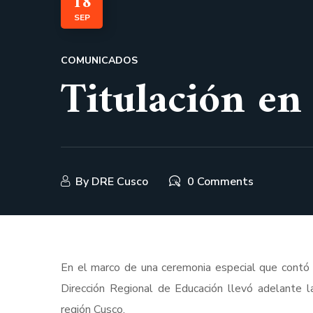
18
SEP
COMUNICADOS
Titulación en
By
DRE Cusco
0 Comments
En el marco de una ceremonia especial que contó co
Dirección Regional de Educación llevó adelante l
región Cusco.