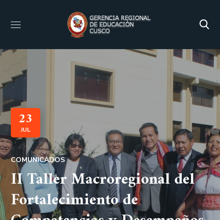
23
JUL
COMUNICADOS
II Taller Macroregional del
Fortalecimiento de