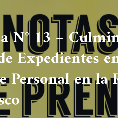
sa N° 13 – Culmi
de Expedientes en
e Personal en la 
sco