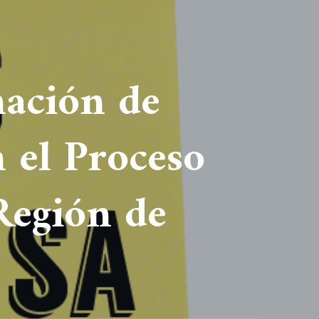
nación de
 el Proceso
Región de