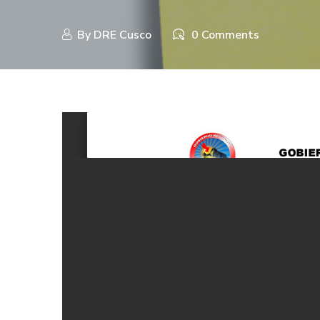
By
DRE Cusco
0 Comments