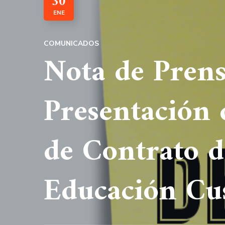
30
ENE
COMUNICADOS
Nota de Pren
Presentación 
de Contrato d
Educación Cu