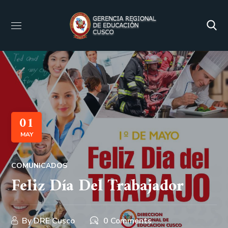
01
MAY
COMUNICADOS
Feliz Día Del Trabajador
By
DRE Cusco
0 Comments