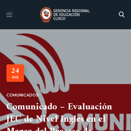
24
ENE
COMUNICADOS
Comunicado – Evaluación
JEC de Nivel Ingles en el