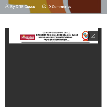
By
DRE Cusco
0 Comments