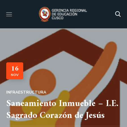
16
NOV
INFRAESTRUCTURA
Saneamiento Inmueble – I.E.
Sagrado Corazón de Jesús