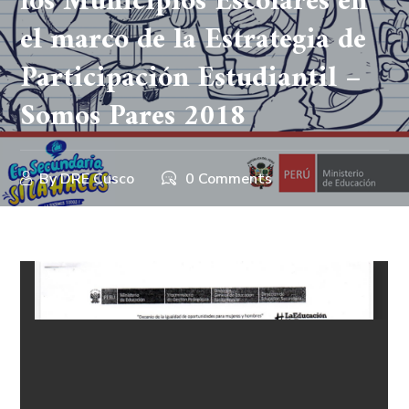
los Municipios Escolares en
el marco de la Estrategia de
Participación Estudiantil –
Somos Pares 2018
By
DRE Cusco
0 Comments