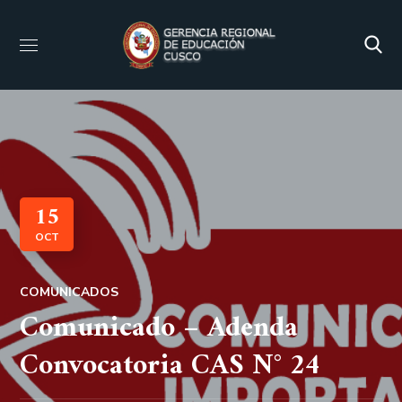
15
OCT
COMUNICADOS
Comunicado – Adenda
Convocatoria CAS N° 24