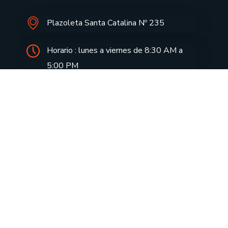
Plazoleta Santa Catalina Nº 235
Horario : lunes a viernes de 8:30 AM a
5:00 PM
informes@drecusco.edu.pe
Aprendo en casa
Notas de Prensa
Aula Virtual
Doc. FUT
Consulta tu tramite
Directivas