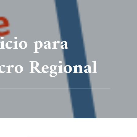
icio para
cro Regional