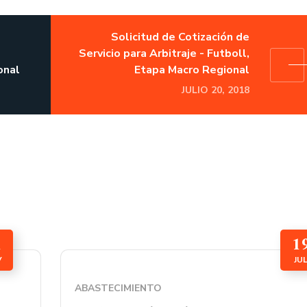
Solicitud de Cotización de
Servicio para Arbitraje - Futboll,
onal
Etapa Macro Regional
JULIO 20, 2018
1
1
V
JU
ABASTECIMIENTO