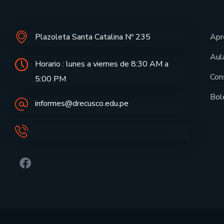
Plazoleta Santa Catalina Nº 235
Apr
Aula
Horario : lunes a viernes de 8:30 AM a
Con
5:00 PM
Bol
informes@drecusco.edu.pe