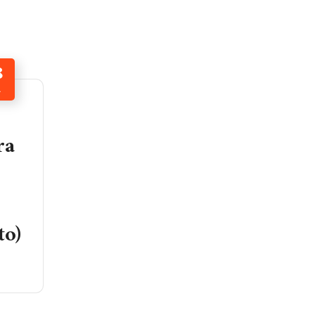
8
L
ra
to)