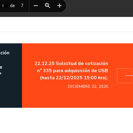
ación
22.12.25 Solicitud de cotización
e
n° 335 para adquisición de USB
P
(hasta 22/12/2025 15:00 hrs).
DICIEMBRE 22, 2025