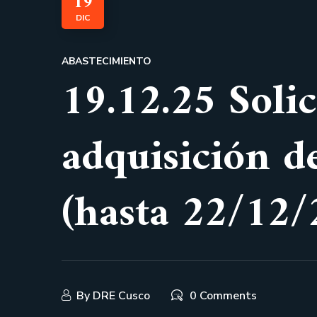
19
DIC
ABASTECIMIENTO
19.12.25 Soli
adquisición de
(hasta 22/12/
By
DRE Cusco
0 Comments