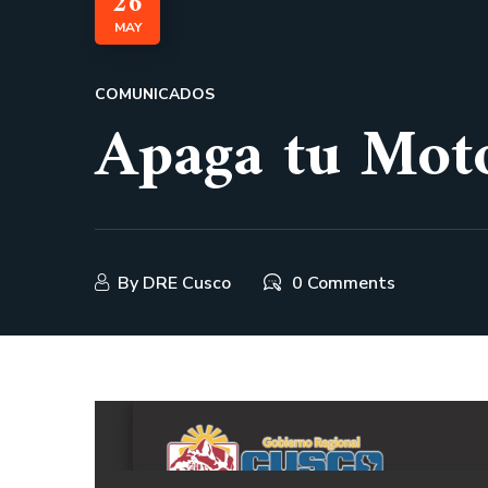
26
MAY
COMUNICADOS
Apaga tu Moto
By
DRE Cusco
0 Comments