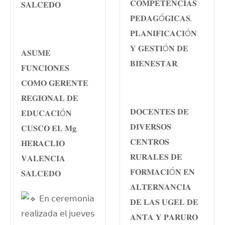
𝐂𝐎𝐌𝐏𝐄𝐓𝐄𝐍𝐂𝐈𝐀𝐒
𝐒𝐀𝐋𝐂𝐄𝐃𝐎
𝐏𝐄𝐃𝐀𝐆Ó𝐆𝐈𝐂𝐀𝐒,
𝐏𝐋𝐀𝐍𝐈𝐅𝐈𝐂𝐀𝐂𝐈Ó𝐍
𝐘 𝐆𝐄𝐒𝐓𝐈Ó𝐍 𝐃𝐄
𝐀𝐒𝐔𝐌𝐄
𝐁𝐈𝐄𝐍𝐄𝐒𝐓𝐀𝐑.
𝐅𝐔𝐍𝐂𝐈𝐎𝐍𝐄𝐒
𝐂𝐎𝐌𝐎 𝐆𝐄𝐑𝐄𝐍𝐓𝐄
𝐑𝐄𝐆𝐈𝐎𝐍𝐀𝐋 𝐃𝐄
𝐃𝐎𝐂𝐄𝐍𝐓𝐄𝐒 𝐃𝐄
𝐄𝐃𝐔𝐂𝐀𝐂𝐈Ó𝐍
𝐃𝐈𝐕𝐄𝐑𝐒𝐎𝐒
𝐂𝐔𝐒𝐂𝐎 𝐄𝐋 𝐌𝐠.
𝐂𝐄𝐍𝐓𝐑𝐎𝐒
𝐇𝐄𝐑𝐀𝐂𝐋𝐈𝐎
𝐑𝐔𝐑𝐀𝐋𝐄𝐒 𝐃𝐄
𝐕𝐀𝐋𝐄𝐍𝐂𝐈𝐀
𝐅𝐎𝐑𝐌𝐀𝐂𝐈Ó𝐍 𝐄𝐍
𝐒𝐀𝐋𝐂𝐄𝐃𝐎
𝐀𝐋𝐓𝐄𝐑𝐍𝐀𝐍𝐂𝐈𝐀
𝖤𝗇 𝖼𝖾𝗋𝖾𝗆𝗈𝗇𝗂𝖺
𝐃𝐄 𝐋𝐀𝐒 𝐔𝐆𝐄𝐋 𝐃𝐄
𝗋𝖾𝖺𝗅𝗂𝗓𝖺𝖽𝖺 𝖾𝗅 𝗃𝗎𝖾𝗏𝖾𝗌
𝐀𝐍𝐓𝐀 𝐘 𝐏𝐀𝐑𝐔𝐑𝐎