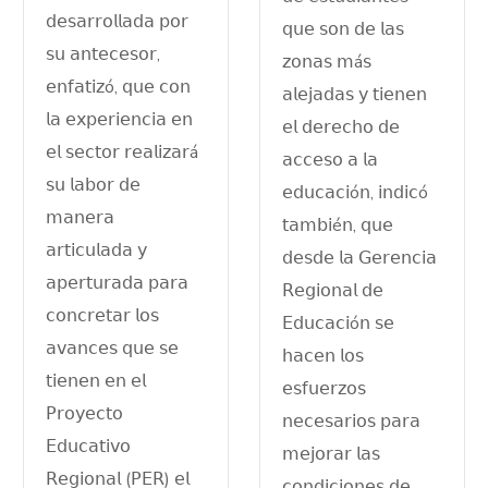
𝖽𝖾𝗌𝖺𝗋𝗋𝗈𝗅𝗅𝖺𝖽𝖺 𝗉𝗈𝗋
𝗊𝗎𝖾 𝗌𝗈𝗇 𝖽𝖾 𝗅𝖺𝗌
𝗌𝗎 𝖺𝗇𝗍𝖾𝖼𝖾𝗌𝗈𝗋,
𝗓𝗈𝗇𝖺𝗌 𝗆á𝗌
𝖾𝗇𝖿𝖺𝗍𝗂𝗓ó, 𝗊𝗎𝖾 𝖼𝗈𝗇
𝖺𝗅𝖾𝗃𝖺𝖽𝖺𝗌 𝗒 𝗍𝗂𝖾𝗇𝖾𝗇
𝗅𝖺 𝖾𝗑𝗉𝖾𝗋𝗂𝖾𝗇𝖼𝗂𝖺 𝖾𝗇
𝖾𝗅 𝖽𝖾𝗋𝖾𝖼𝗁𝗈 𝖽𝖾
𝖾𝗅 𝗌𝖾𝖼𝗍𝗈𝗋 𝗋𝖾𝖺𝗅𝗂𝗓𝖺𝗋á
𝖺𝖼𝖼𝖾𝗌𝗈 𝖺 𝗅𝖺
𝗌𝗎 𝗅𝖺𝖻𝗈𝗋 𝖽𝖾
𝖾𝖽𝗎𝖼𝖺𝖼𝗂ó𝗇, 𝗂𝗇𝖽𝗂𝖼ó
𝗆𝖺𝗇𝖾𝗋𝖺
𝗍𝖺𝗆𝖻𝗂é𝗇, 𝗊𝗎𝖾
𝖺𝗋𝗍𝗂𝖼𝗎𝗅𝖺𝖽𝖺 𝗒
𝖽𝖾𝗌𝖽𝖾 𝗅𝖺 𝖦𝖾𝗋𝖾𝗇𝖼𝗂𝖺
𝖺𝗉𝖾𝗋𝗍𝗎𝗋𝖺𝖽𝖺 𝗉𝖺𝗋𝖺
𝖱𝖾𝗀𝗂𝗈𝗇𝖺𝗅 𝖽𝖾
𝖼𝗈𝗇𝖼𝗋𝖾𝗍𝖺𝗋 𝗅𝗈𝗌
𝖤𝖽𝗎𝖼𝖺𝖼𝗂ó𝗇 𝗌𝖾
𝖺𝗏𝖺𝗇𝖼𝖾𝗌 𝗊𝗎𝖾 𝗌𝖾
𝗁𝖺𝖼𝖾𝗇 𝗅𝗈𝗌
𝗍𝗂𝖾𝗇𝖾𝗇 𝖾𝗇 𝖾𝗅
𝖾𝗌𝖿𝗎𝖾𝗋𝗓𝗈𝗌
𝖯𝗋𝗈𝗒𝖾𝖼𝗍𝗈
𝗇𝖾𝖼𝖾𝗌𝖺𝗋𝗂𝗈𝗌 𝗉𝖺𝗋𝖺
𝖤𝖽𝗎𝖼𝖺𝗍𝗂𝗏𝗈
𝗆𝖾𝗃𝗈𝗋𝖺𝗋 𝗅𝖺𝗌
𝖱𝖾𝗀𝗂𝗈𝗇𝖺𝗅 (𝖯𝖤𝖱) 𝖾𝗅
𝖼𝗈𝗇𝖽𝗂𝖼𝗂𝗈𝗇𝖾𝗌 𝖽𝖾