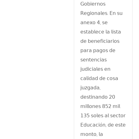
𝖦𝗈𝖻𝗂𝖾𝗋𝗇𝗈𝗌
𝖱𝖾𝗀𝗂𝗈𝗇𝖺𝗅𝖾𝗌. 𝖤𝗇 𝗌𝗎
𝖺𝗇𝖾𝗑𝗈 𝟦, 𝗌𝖾
𝖾𝗌𝗍𝖺𝖻𝗅𝖾𝖼𝖾 𝗅𝖺 𝗅𝗂𝗌𝗍𝖺
𝖽𝖾 𝖻𝖾𝗇𝖾𝖿𝗂𝖼𝗂𝖺𝗋𝗂𝗈𝗌
𝗉𝖺𝗋𝖺 𝗉𝖺𝗀𝗈𝗌 𝖽𝖾
𝗌𝖾𝗇𝗍𝖾𝗇𝖼𝗂𝖺𝗌
𝗃𝗎𝖽𝗂𝖼𝗂𝖺𝗅𝖾𝗌 𝖾𝗇
𝖼𝖺𝗅𝗂𝖽𝖺𝖽 𝖽𝖾 𝖼𝗈𝗌𝖺
𝗃𝗎𝗓𝗀𝖺𝖽𝖺,
𝖽𝖾𝗌𝗍𝗂𝗇𝖺𝗇𝖽𝗈 𝟤𝟢
𝗆𝗂𝗅𝗅𝗈𝗇𝖾𝗌 𝟪𝟧𝟤 𝗆𝗂𝗅
𝟣𝟥𝟧 𝗌𝗈𝗅𝖾𝗌 𝖺𝗅 𝗌𝖾𝖼𝗍𝗈𝗋
𝖤𝖽𝗎𝖼𝖺𝖼𝗂ó𝗇, 𝖽𝖾 𝖾𝗌𝗍𝖾
𝗆𝗈𝗇𝗍𝗈, 𝗅𝖺