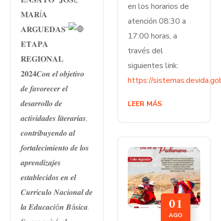
𝐄𝐍𝐒𝐀𝐘𝐎 “𝐉𝐎𝐒É
en los horarios de
𝐌𝐀𝐑Í𝐀
atención 08:30 a
𝐀𝐑𝐆𝐔𝐄𝐃𝐀𝐒”
17:00 horas, a
𝐄𝐓𝐀𝐏𝐀
través del
𝐑𝐄𝐆𝐈𝐎𝐍𝐀𝐋
siguientes link:
𝟐𝟎𝟐𝟒𝑪𝒐𝒏 𝒆𝒍 𝒐𝒃𝒋𝒆𝒕𝒊𝒗𝒐
https://sistemas.devida.go
𝒅𝒆 𝒇𝒂𝒗𝒐𝒓𝒆𝒄𝒆𝒓 𝒆𝒍
𝒅𝒆𝒔𝒂𝒓𝒓𝒐𝒍𝒍𝒐 𝒅𝒆
LEER MÁS
𝒂𝒄𝒕𝒊𝒗𝒊𝒅𝒂𝒅𝒆𝒔 𝒍𝒊𝒕𝒆𝒓𝒂𝒓𝒊𝒂𝒔,
𝒄𝒐𝒏𝒕𝒓𝒊𝒃𝒖𝒚𝒆𝒏𝒅𝒐 𝒂𝒍
𝒇𝒐𝒓𝒕𝒂𝒍𝒆𝒄𝒊𝒎𝒊𝒆𝒏𝒕𝒐 𝒅𝒆 𝒍𝒐𝒔
𝒂𝒑𝒓𝒆𝒏𝒅𝒊𝒛𝒂𝒋𝒆𝒔
𝒆𝒔𝒕𝒂𝒃𝒍𝒆𝒄𝒊𝒅𝒐𝒔 𝒆𝒏 𝒆𝒍
𝑪𝒖𝒓𝒓í𝒄𝒖𝒍𝒐 𝑵𝒂𝒄𝒊𝒐𝒏𝒂𝒍 𝒅𝒆
01
𝒍𝒂 𝑬𝒅𝒖𝒄𝒂𝒄𝒊ó𝒏 𝑩á𝒔𝒊𝒄𝒂.
AGO