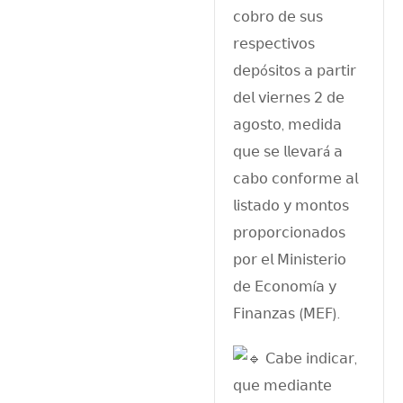
𝖼𝗈𝖻𝗋𝗈 𝖽𝖾 𝗌𝗎𝗌
𝗋𝖾𝗌𝗉𝖾𝖼𝗍𝗂𝗏𝗈𝗌
𝖽𝖾𝗉ó𝗌𝗂𝗍𝗈𝗌 𝖺 𝗉𝖺𝗋𝗍𝗂𝗋
𝖽𝖾𝗅 𝗏𝗂𝖾𝗋𝗇𝖾𝗌 𝟤 𝖽𝖾
𝖺𝗀𝗈𝗌𝗍𝗈, 𝗆𝖾𝖽𝗂𝖽𝖺
𝗊𝗎𝖾 𝗌𝖾 𝗅𝗅𝖾𝗏𝖺𝗋á 𝖺
𝖼𝖺𝖻𝗈 𝖼𝗈𝗇𝖿𝗈𝗋𝗆𝖾 𝖺𝗅
𝗅𝗂𝗌𝗍𝖺𝖽𝗈 𝗒 𝗆𝗈𝗇𝗍𝗈𝗌
𝗉𝗋𝗈𝗉𝗈𝗋𝖼𝗂𝗈𝗇𝖺𝖽𝗈𝗌
𝗉𝗈𝗋 𝖾𝗅 𝖬𝗂𝗇𝗂𝗌𝗍𝖾𝗋𝗂𝗈
𝖽𝖾 𝖤𝖼𝗈𝗇𝗈𝗆í𝖺 𝗒
𝖥𝗂𝗇𝖺𝗇𝗓𝖺𝗌 (𝖬𝖤𝖥).
𝖢𝖺𝖻𝖾 𝗂𝗇𝖽𝗂𝖼𝖺𝗋,
𝗊𝗎𝖾 𝗆𝖾𝖽𝗂𝖺𝗇𝗍𝖾