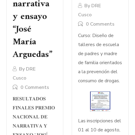
narrativa
By
DRE
y ensayo
Cusco
0 Comments
“José
Curso: Diseño de
María
talleres de escuela
Arguedas”
de padres y madre
de familia orientados
By
DRE
a la prevención del
Cusco
consumo de drogas.
0 Comments
𝐑𝐄𝐒𝐔𝐋𝐓𝐀𝐃𝐎𝐒
𝐅𝐈𝐍𝐀𝐋𝐄𝐒 𝐏𝐑𝐄𝐌𝐈𝐎
𝐍𝐀𝐂𝐈𝐎𝐍𝐀𝐋 𝐃𝐄
Las inscripciones del
𝐍𝐀𝐑𝐑𝐀𝐓𝐈𝐕𝐀 𝐘
01 al 10 de agosto,