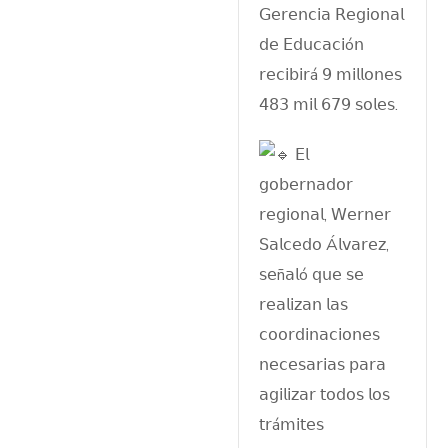
𝖦𝖾𝗋𝖾𝗇𝖼𝗂𝖺 𝖱𝖾𝗀𝗂𝗈𝗇𝖺𝗅
𝖽𝖾 𝖤𝖽𝗎𝖼𝖺𝖼𝗂ó𝗇
𝗋𝖾𝖼𝗂𝖻𝗂𝗋á 𝟫 𝗆𝗂𝗅𝗅𝗈𝗇𝖾𝗌
𝟦𝟪𝟥 𝗆𝗂𝗅 𝟨𝟩𝟫 𝗌𝗈𝗅𝖾𝗌.
𝖤𝗅
𝗀𝗈𝖻𝖾𝗋𝗇𝖺𝖽𝗈𝗋
𝗋𝖾𝗀𝗂𝗈𝗇𝖺𝗅, 𝖶𝖾𝗋𝗇𝖾𝗋
𝖲𝖺𝗅𝖼𝖾𝖽𝗈 Á𝗅𝗏𝖺𝗋𝖾𝗓,
𝗌𝖾ñ𝖺𝗅ó 𝗊𝗎𝖾 𝗌𝖾
𝗋𝖾𝖺𝗅𝗂𝗓𝖺𝗇 𝗅𝖺𝗌
𝖼𝗈𝗈𝗋𝖽𝗂𝗇𝖺𝖼𝗂𝗈𝗇𝖾𝗌
𝗇𝖾𝖼𝖾𝗌𝖺𝗋𝗂𝖺𝗌 𝗉𝖺𝗋𝖺
𝖺𝗀𝗂𝗅𝗂𝗓𝖺𝗋 𝗍𝗈𝖽𝗈𝗌 𝗅𝗈𝗌
𝗍𝗋á𝗆𝗂𝗍𝖾𝗌