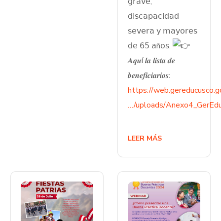
𝗀𝗋𝖺𝗏𝖾,
𝖽𝗂𝗌𝖼𝖺𝗉𝖺𝖼𝗂𝖽𝖺𝖽
𝗌𝖾𝗏𝖾𝗋𝖺 𝗒 𝗆𝖺𝗒𝗈𝗋𝖾𝗌
𝖽𝖾 𝟨𝟧 𝖺ñ𝗈𝗌.
𝑨𝒒𝒖í 𝒍𝒂 𝒍𝒊𝒔𝒕𝒂 𝒅𝒆
𝒃𝒆𝒏𝒆𝒇𝒊𝒄𝒊𝒂𝒓𝒊𝒐𝒔:
https://web.gereducusco.g
…/uploads/Anexo4_GerEdu
LEER MÁS