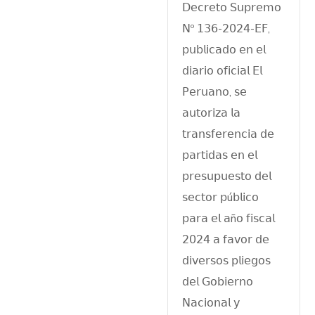
𝖣𝖾𝖼𝗋𝖾𝗍𝗈 𝖲𝗎𝗉𝗋𝖾𝗆𝗈
𝖭º 𝟣𝟥𝟨-𝟤𝟢𝟤𝟦-𝖤𝖥,
𝗉𝗎𝖻𝗅𝗂𝖼𝖺𝖽𝗈 𝖾𝗇 𝖾𝗅
𝖽𝗂𝖺𝗋𝗂𝗈 𝗈𝖿𝗂𝖼𝗂𝖺𝗅 𝖤𝗅
𝖯𝖾𝗋𝗎𝖺𝗇𝗈, 𝗌𝖾
𝖺𝗎𝗍𝗈𝗋𝗂𝗓𝖺 𝗅𝖺
𝗍𝗋𝖺𝗇𝗌𝖿𝖾𝗋𝖾𝗇𝖼𝗂𝖺 𝖽𝖾
𝗉𝖺𝗋𝗍𝗂𝖽𝖺𝗌 𝖾𝗇 𝖾𝗅
𝗉𝗋𝖾𝗌𝗎𝗉𝗎𝖾𝗌𝗍𝗈 𝖽𝖾𝗅
𝗌𝖾𝖼𝗍𝗈𝗋 𝗉ú𝖻𝗅𝗂𝖼𝗈
𝗉𝖺𝗋𝖺 𝖾𝗅 𝖺ñ𝗈 𝖿𝗂𝗌𝖼𝖺𝗅
𝟤𝟢𝟤𝟦 𝖺 𝖿𝖺𝗏𝗈𝗋 𝖽𝖾
𝖽𝗂𝗏𝖾𝗋𝗌𝗈𝗌 𝗉𝗅𝗂𝖾𝗀𝗈𝗌
𝖽𝖾𝗅 𝖦𝗈𝖻𝗂𝖾𝗋𝗇𝗈
𝖭𝖺𝖼𝗂𝗈𝗇𝖺𝗅 𝗒