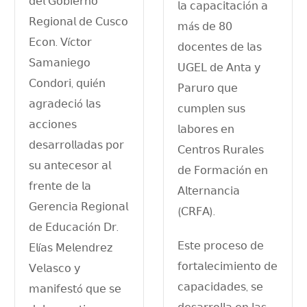
𝖽𝖾𝗅 𝖦𝗈𝖻𝗂𝖾𝗋𝗇𝗈
𝗅𝖺 𝖼𝖺𝗉𝖺𝖼𝗂𝗍𝖺𝖼𝗂ó𝗇 𝖺
𝖱𝖾𝗀𝗂𝗈𝗇𝖺𝗅 𝖽𝖾 𝖢𝗎𝗌𝖼𝗈
𝗆á𝗌 𝖽𝖾 𝟪𝟢
𝖤𝖼𝗈𝗇. 𝖵í𝖼𝗍𝗈𝗋
𝖽𝗈𝖼𝖾𝗇𝗍𝖾𝗌 𝖽𝖾 𝗅𝖺𝗌
𝖲𝖺𝗆𝖺𝗇𝗂𝖾𝗀𝗈
𝖴𝖦𝖤𝖫 𝖽𝖾 𝖠𝗇𝗍𝖺 𝗒
𝖢𝗈𝗇𝖽𝗈𝗋𝗂, 𝗊𝗎𝗂é𝗇
𝖯𝖺𝗋𝗎𝗋𝗈 𝗊𝗎𝖾
𝖺𝗀𝗋𝖺𝖽𝖾𝖼𝗂ó 𝗅𝖺𝗌
𝖼𝗎𝗆𝗉𝗅𝖾𝗇 𝗌𝗎𝗌
𝖺𝖼𝖼𝗂𝗈𝗇𝖾𝗌
𝗅𝖺𝖻𝗈𝗋𝖾𝗌 𝖾𝗇
𝖽𝖾𝗌𝖺𝗋𝗋𝗈𝗅𝗅𝖺𝖽𝖺𝗌 𝗉𝗈𝗋
𝖢𝖾𝗇𝗍𝗋𝗈𝗌 𝖱𝗎𝗋𝖺𝗅𝖾𝗌
𝗌𝗎 𝖺𝗇𝗍𝖾𝖼𝖾𝗌𝗈𝗋 𝖺𝗅
𝖽𝖾 𝖥𝗈𝗋𝗆𝖺𝖼𝗂ó𝗇 𝖾𝗇
𝖿𝗋𝖾𝗇𝗍𝖾 𝖽𝖾 𝗅𝖺
𝖠𝗅𝗍𝖾𝗋𝗇𝖺𝗇𝖼𝗂𝖺
𝖦𝖾𝗋𝖾𝗇𝖼𝗂𝖺 𝖱𝖾𝗀𝗂𝗈𝗇𝖺𝗅
(𝖢𝖱𝖥𝖠).
𝖽𝖾 𝖤𝖽𝗎𝖼𝖺𝖼𝗂ó𝗇 𝖣𝗋.
𝖤𝗌𝗍𝖾 𝗉𝗋𝗈𝖼𝖾𝗌𝗈 𝖽𝖾
𝖤𝗅í𝖺𝗌 𝖬𝖾𝗅𝖾𝗇𝖽𝗋𝖾𝗓
𝖿𝗈𝗋𝗍𝖺𝗅𝖾𝖼𝗂𝗆𝗂𝖾𝗇𝗍𝗈 𝖽𝖾
𝖵𝖾𝗅𝖺𝗌𝖼𝗈 𝗒
𝖼𝖺𝗉𝖺𝖼𝗂𝖽𝖺𝖽𝖾𝗌, 𝗌𝖾
𝗆𝖺𝗇𝗂𝖿𝖾𝗌𝗍ó 𝗊𝗎𝖾 𝗌𝖾