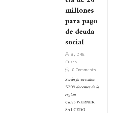
cia de 20
millones
para pago
de deuda
social
By
DRE
Cusco
0 Comments
𝑺𝒆𝒓á𝒏 𝒇𝒂𝒗𝒐𝒓𝒆𝒄𝒊𝒅𝒐𝒔
5209 𝒅𝒐𝒄𝒆𝒏𝒕𝒆𝒔 𝒅𝒆 𝒍𝒂
𝒓𝒆𝒈𝒊ó𝒏
𝑪𝒖𝒔𝒄𝒐.𝐖𝐄𝐑𝐍𝐄𝐑
𝐒𝐀𝐋𝐂𝐄𝐃𝐎