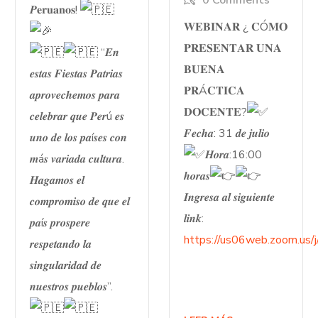
0 Comments
𝑷𝐞𝐫𝐮𝐚𝐧𝐨𝐬!
𝐖𝐄𝐁𝐈𝐍𝐀𝐑 ¿ 𝐂Ó𝐌𝐎
𝐏𝐑𝐄𝐒𝐄𝐍𝐓𝐀𝐑 𝐔𝐍𝐀
“𝑬𝒏
𝐁𝐔𝐄𝐍𝐀
𝒆𝒔𝒕𝒂𝒔 𝑭𝒊𝒆𝒔𝒕𝒂𝒔 𝑷𝒂𝒕𝒓𝒊𝒂𝒔
𝐏𝐑Á𝐂𝐓𝐈𝐂𝐀
𝒂𝒑𝒓𝒐𝒗𝒆𝒄𝒉𝒆𝒎𝒐𝒔 𝒑𝒂𝒓𝒂
𝐃𝐎𝐂𝐄𝐍𝐓𝐄?
𝒄𝒆𝒍𝒆𝒃𝒓𝒂𝒓 𝒒𝒖𝒆 𝑷𝒆𝒓ú 𝒆𝒔
𝑭𝒆𝒄𝒉𝒂: 31 𝒅𝒆 𝒋𝒖𝒍𝒊𝒐
𝒖𝒏𝒐 𝒅𝒆 𝒍𝒐𝒔 𝒑𝒂í𝒔𝒆𝒔 𝒄𝒐𝒏
𝑯𝒐𝒓𝒂:16:00
𝒎á𝒔 𝒗𝒂𝒓𝒊𝒂𝒅𝒂 𝒄𝒖𝒍𝒕𝒖𝒓𝒂.
𝒉𝒐𝒓𝒂𝒔
𝑯𝒂𝒈𝒂𝒎𝒐𝒔 𝒆𝒍
𝑰𝒏𝒈𝒓𝒆𝒔𝒂 𝒂𝒍 𝒔𝒊𝒈𝒖𝒊𝒆𝒏𝒕𝒆
𝒄𝒐𝒎𝒑𝒓𝒐𝒎𝒊𝒔𝒐 𝒅𝒆 𝒒𝒖𝒆 𝒆𝒍
𝒍𝒊𝒏𝒌:
𝒑𝒂í𝒔 𝒑𝒓𝒐𝒔𝒑𝒆𝒓𝒆
https://us06web.zoom.u
𝒓𝒆𝒔𝒑𝒆𝒕𝒂𝒏𝒅𝒐 𝒍𝒂
𝒔𝒊𝒏𝒈𝒖𝒍𝒂𝒓𝒊𝒅𝒂𝒅 𝒅𝒆
𝒏𝒖𝒆𝒔𝒕𝒓𝒐𝒔 𝒑𝒖𝒆𝒃𝒍𝒐𝒔”.