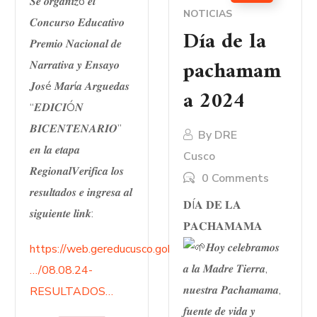
𝑺𝒆 𝒐𝒓𝒈𝒂𝒏𝒊𝒛ó 𝒆𝒍
NOTICIAS
𝑪𝒐𝒏𝒄𝒖𝒓𝒔𝒐 𝑬𝒅𝒖𝒄𝒂𝒕𝒊𝒗𝒐
Día de la
𝑷𝒓𝒆𝒎𝒊𝒐 𝑵𝒂𝒄𝒊𝒐𝒏𝒂𝒍 𝒅𝒆
pachamam
𝑵𝒂𝒓𝒓𝒂𝒕𝒊𝒗𝒂 𝒚 𝑬𝒏𝒔𝒂𝒚𝒐
𝑱𝒐𝒔é 𝑴𝒂𝒓í𝒂 𝑨𝒓𝒈𝒖𝒆𝒅𝒂𝒔
a 2024
“𝑬𝑫𝑰𝑪𝑰Ó𝑵
𝑩𝑰𝑪𝑬𝑵𝑻𝑬𝑵𝑨𝑹𝑰𝑶”
By
DRE
𝒆𝒏 𝒍𝒂 𝒆𝒕𝒂𝒑𝒂
Cusco
𝑹𝒆𝒈𝒊𝒐𝒏𝒂𝒍𝑽𝒆𝒓𝒊𝒇𝒊𝒄𝒂 𝒍𝒐𝒔
0 Comments
𝒓𝒆𝒔𝒖𝒍𝒕𝒂𝒅𝒐𝒔 𝒆 𝒊𝒏𝒈𝒓𝒆𝒔𝒂 𝒂𝒍
𝐃Í𝐀 𝐃𝐄 𝐋𝐀
𝒔𝒊𝒈𝒖𝒊𝒆𝒏𝒕𝒆 𝒍𝒊𝒏𝒌:
𝐏𝐀𝐂𝐇𝐀𝐌𝐀𝐌𝐀
𝑯𝒐𝒚 𝒄𝒆𝒍𝒆𝒃𝒓𝒂𝒎𝒐𝒔
https://web.gereducusco.gob.pe/
𝒂 𝒍𝒂 𝑴𝒂𝒅𝒓𝒆 𝑻𝒊𝒆𝒓𝒓𝒂,
…/08.08.24-
𝒏𝒖𝒆𝒔𝒕𝒓𝒂 𝑷𝒂𝒄𝒉𝒂𝒎𝒂𝒎𝒂,
RESULTADOS…
𝒇𝒖𝒆𝒏𝒕𝒆 𝒅𝒆 𝒗𝒊𝒅𝒂 𝒚