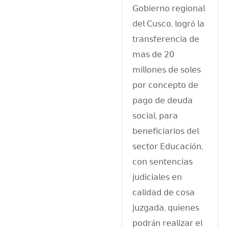
𝖦𝗈𝖻𝗂𝖾𝗋𝗇𝗈 𝗋𝖾𝗀𝗂𝗈𝗇𝖺𝗅
𝖽𝖾𝗅 𝖢𝗎𝗌𝖼𝗈, 𝗅𝗈𝗀𝗋ó 𝗅𝖺
𝗍𝗋𝖺𝗇𝗌𝖿𝖾𝗋𝖾𝗇𝖼𝗂𝖺 𝖽𝖾
𝗆𝖺𝗌 𝖽𝖾 𝟤𝟢
𝗆𝗂𝗅𝗅𝗈𝗇𝖾𝗌 𝖽𝖾 𝗌𝗈𝗅𝖾𝗌
𝗉𝗈𝗋 𝖼𝗈𝗇𝖼𝖾𝗉𝗍𝗈 𝖽𝖾
𝗉𝖺𝗀𝗈 𝖽𝖾 𝖽𝖾𝗎𝖽𝖺
𝗌𝗈𝖼𝗂𝖺𝗅, 𝗉𝖺𝗋𝖺
𝖻𝖾𝗇𝖾𝖿𝗂𝖼𝗂𝖺𝗋𝗂𝗈𝗌 𝖽𝖾𝗅
𝗌𝖾𝖼𝗍𝗈𝗋 𝖤𝖽𝗎𝖼𝖺𝖼𝗂ó𝗇,
𝖼𝗈𝗇 𝗌𝖾𝗇𝗍𝖾𝗇𝖼𝗂𝖺𝗌
𝗃𝗎𝖽𝗂𝖼𝗂𝖺𝗅𝖾𝗌 𝖾𝗇
𝖼𝖺𝗅𝗂𝖽𝖺𝖽 𝖽𝖾 𝖼𝗈𝗌𝖺
𝗃𝗎𝗓𝗀𝖺𝖽𝖺, 𝗊𝗎𝗂𝖾𝗇𝖾𝗌
𝗉𝗈𝖽𝗋á𝗇 𝗋𝖾𝖺𝗅𝗂𝗓𝖺𝗋 𝖾𝗅