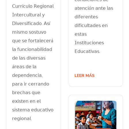
𝖢𝗎𝗋𝗋í𝖼𝗎𝗅𝗈 𝖱𝖾𝗀𝗂𝗈𝗇𝖺𝗅
𝖺𝗍𝖾𝗇𝖼𝗂ó𝗇 𝖺𝗇𝗍𝖾 𝗅𝖺𝗌
𝖨𝗇𝗍𝖾𝗋𝖼𝗎𝗅𝗍𝗎𝗋𝖺𝗅 𝗒
𝖽𝗂𝖿𝖾𝗋𝖾𝗇𝗍𝖾𝗌
𝖣𝗂𝗏𝖾𝗋𝗌𝗂𝖿𝗂𝖼𝖺𝖽𝗈. 𝖠𝗌í
𝖽𝗂𝖿𝗂𝖼𝗎𝗅𝗍𝖺𝖽𝖾𝗌 𝖾𝗇
𝗆𝗂𝗌𝗆𝗈 𝗌𝗈𝗌𝗍𝗎𝗏𝗈
𝖾𝗌𝗍𝖺𝗌
𝗊𝗎𝖾 𝗌𝖾 𝖿𝗈𝗋𝗍𝖺𝗅𝖾𝖼𝖾𝗋á
𝖨𝗇𝗌𝗍𝗂𝗍𝗎𝖼𝗂𝗈𝗇𝖾𝗌
𝗅𝖺 𝖿𝗎𝗇𝖼𝗂𝗈𝗇𝖺𝖻𝗂𝗅𝗂𝖽𝖺𝖽
𝖤𝖽𝗎𝖼𝖺𝗍𝗂𝗏𝖺𝗌.
𝖽𝖾 𝗅𝖺𝗌 𝖽𝗂𝗏𝖾𝗋𝗌𝖺𝗌
á𝗋𝖾𝖺𝗌 𝖽𝖾 𝗅𝖺
𝖽𝖾𝗉𝖾𝗇𝖽𝖾𝗇𝖼𝗂𝖺,
LEER MÁS
𝗉𝖺𝗋𝖺 𝗂𝗋 𝖼𝖾𝗋𝗋𝖺𝗇𝖽𝗈
𝖻𝗋𝖾𝖼𝗁𝖺𝗌 𝗊𝗎𝖾
𝖾𝗑𝗂𝗌𝗍𝖾𝗇 𝖾𝗇 𝖾𝗅
𝗌𝗂𝗌𝗍𝖾𝗆𝖺 𝖾𝖽𝗎𝖼𝖺𝗍𝗂𝗏𝗈
𝗋𝖾𝗀𝗂𝗈𝗇𝖺𝗅.