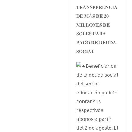
𝐓𝐑𝐀𝐍𝐒𝐅𝐄𝐑𝐄𝐍𝐂𝐈𝐀
𝐃𝐄 𝐌Á𝐒 𝐃𝐄 𝟐𝟎
𝐌𝐈𝐋𝐋𝐎𝐍𝐄𝐒 𝐃𝐄
𝐒𝐎𝐋𝐄𝐒 𝐏𝐀𝐑𝐀
𝐏𝐀𝐆𝐎 𝐃𝐄 𝐃𝐄𝐔𝐃𝐀
𝐒𝐎𝐂𝐈𝐀𝐋
𝖡𝖾𝗇𝖾𝖿𝗂𝖼𝗂𝖺𝗋𝗂𝗈𝗌
𝖽𝖾 𝗅𝖺 𝖽𝖾𝗎𝖽𝖺 𝗌𝗈𝖼𝗂𝖺𝗅
𝖽𝖾𝗅 𝗌𝖾𝖼𝗍𝗈𝗋
𝖾𝖽𝗎𝖼𝖺𝖼𝗂ó𝗇 𝗉𝗈𝖽𝗋á𝗇
𝖼𝗈𝖻𝗋𝖺𝗋 𝗌𝗎𝗌
𝗋𝖾𝗌𝗉𝖾𝖼𝗍𝗂𝗏𝗈𝗌
𝖺𝖻𝗈𝗇𝗈𝗌 𝖺 𝗉𝖺𝗋𝗍𝗂𝗋
𝖽𝖾𝗅 𝟤 𝖽𝖾 𝖺𝗀𝗈𝗌𝗍𝗈. 𝖤𝗅