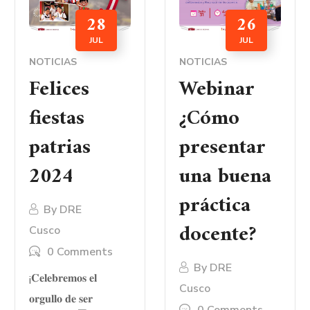
28
26
JUL
JUL
NOTICIAS
NOTICIAS
Felices
Webinar
fiestas
¿Cómo
patrias
presentar
2024
una buena
práctica
By
DRE
docente?
Cusco
0 Comments
By
DRE
¡𝐂𝐞𝐥𝐞𝐛𝐫𝐞𝐦𝐨𝐬 𝐞𝐥
Cusco
𝐨𝐫𝐠𝐮𝐥𝐥𝐨 𝐝𝐞 𝐬𝐞𝐫