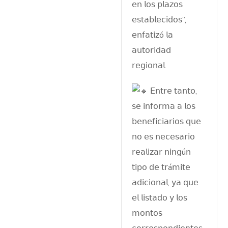
𝖾𝗇 𝗅𝗈𝗌 𝗉𝗅𝖺𝗓𝗈𝗌
𝖾𝗌𝗍𝖺𝖻𝗅𝖾𝖼𝗂𝖽𝗈𝗌”,
𝖾𝗇𝖿𝖺𝗍𝗂𝗓ó 𝗅𝖺
𝖺𝗎𝗍𝗈𝗋𝗂𝖽𝖺𝖽
𝗋𝖾𝗀𝗂𝗈𝗇𝖺𝗅.
𝖤𝗇𝗍𝗋𝖾 𝗍𝖺𝗇𝗍𝗈,
𝗌𝖾 𝗂𝗇𝖿𝗈𝗋𝗆𝖺 𝖺 𝗅𝗈𝗌
𝖻𝖾𝗇𝖾𝖿𝗂𝖼𝗂𝖺𝗋𝗂𝗈𝗌 𝗊𝗎𝖾
𝗇𝗈 𝖾𝗌 𝗇𝖾𝖼𝖾𝗌𝖺𝗋𝗂𝗈
𝗋𝖾𝖺𝗅𝗂𝗓𝖺𝗋 𝗇𝗂𝗇𝗀ú𝗇
𝗍𝗂𝗉𝗈 𝖽𝖾 𝗍𝗋á𝗆𝗂𝗍𝖾
𝖺𝖽𝗂𝖼𝗂𝗈𝗇𝖺𝗅, 𝗒𝖺 𝗊𝗎𝖾
𝖾𝗅 𝗅𝗂𝗌𝗍𝖺𝖽𝗈 𝗒 𝗅𝗈𝗌
𝗆𝗈𝗇𝗍𝗈𝗌