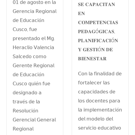
𝟢𝟣 𝖽𝖾 𝖺𝗀𝗈𝗌𝗍𝗈 𝖾𝗇 𝗅𝖺
𝐒𝐄 𝐂𝐀𝐏𝐀𝐂𝐈𝐓𝐀𝐍
𝖦𝖾𝗋𝖾𝗇𝖼𝗂𝖺 𝖱𝖾𝗀𝗂𝗈𝗇𝖺𝗅
𝐄𝐍
𝖽𝖾 𝖤𝖽𝗎𝖼𝖺𝖼𝗂ó𝗇
𝐂𝐎𝐌𝐏𝐄𝐓𝐄𝐍𝐂𝐈𝐀𝐒
𝖢𝗎𝗌𝖼𝗈, 𝖿𝗎𝖾
𝐏𝐄𝐃𝐀𝐆Ó𝐆𝐈𝐂𝐀𝐒,
𝗉𝗋𝖾𝗌𝖾𝗇𝗍𝖺𝖽𝗈 𝖾𝗅 𝖬𝗀.
𝐏𝐋𝐀𝐍𝐈𝐅𝐈𝐂𝐀𝐂𝐈Ó𝐍
𝖧𝖾𝗋𝖺𝖼𝗅𝗂𝗈 𝖵𝖺𝗅𝖾𝗇𝖼𝗂𝖺
𝐘 𝐆𝐄𝐒𝐓𝐈Ó𝐍 𝐃𝐄
𝖲𝖺𝗅𝖼𝖾𝖽𝗈 𝖼𝗈𝗆𝗈
𝐁𝐈𝐄𝐍𝐄𝐒𝐓𝐀𝐑
𝖦𝖾𝗋𝖾𝗇𝗍𝖾 𝖱𝖾𝗀𝗂𝗈𝗇𝖺𝗅
𝖢𝗈𝗇 𝗅𝖺 𝖿𝗂𝗇𝖺𝗅𝗂𝖽𝖺𝖽 𝖽𝖾
𝖽𝖾 𝖤𝖽𝗎𝖼𝖺𝖼𝗂ó𝗇
𝖿𝗈𝗋𝗍𝖺𝗅𝖾𝖼𝖾𝗋 𝗅𝖺𝗌
𝖢𝗎𝗌𝖼𝗈 𝗊𝗎𝗂é𝗇 𝖿𝗎𝖾
𝖼𝖺𝗉𝖺𝖼𝗂𝖽𝖺𝖽𝖾𝗌 𝖽𝖾
𝖽𝖾𝗌𝗂𝗀𝗇𝖺𝖽𝗈 𝖺
𝗅𝗈𝗌 𝖽𝗈𝖼𝖾𝗇𝗍𝖾𝗌 𝗉𝖺𝗋𝖺
𝗍𝗋𝖺𝗏é𝗌 𝖽𝖾 𝗅𝖺
𝗅𝖺 𝗂𝗆𝗉𝗅𝖾𝗆𝖾𝗇𝗍𝖺𝖼𝗂ó𝗇
𝖱𝖾𝗌𝗈𝗅𝗎𝖼𝗂ó𝗇
𝖽𝖾𝗅 𝗆𝗈𝖽𝖾𝗅𝗈 𝖽𝖾𝗅
𝖦𝖾𝗋𝖾𝗇𝖼𝗂𝖺𝗅 𝖦𝖾𝗇𝖾𝗋𝖺𝗅
𝗌𝖾𝗋𝗏𝗂𝖼𝗂𝗈 𝖾𝖽𝗎𝖼𝖺𝗍𝗂𝗏𝗈
𝖱𝖾𝗀𝗂𝗈𝗇𝖺𝗅