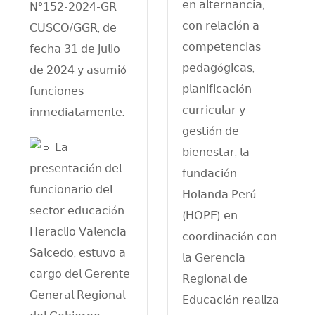
𝖾𝗇 𝖺𝗅𝗍𝖾𝗋𝗇𝖺𝗇𝖼𝗂𝖺,
𝖭°𝟣𝟧𝟤-𝟤𝟢𝟤𝟦-𝖦𝖱
𝖼𝗈𝗇 𝗋𝖾𝗅𝖺𝖼𝗂ó𝗇 𝖺
𝖢𝖴𝖲𝖢𝖮/𝖦𝖦𝖱, 𝖽𝖾
𝖼𝗈𝗆𝗉𝖾𝗍𝖾𝗇𝖼𝗂𝖺𝗌
𝖿𝖾𝖼𝗁𝖺 𝟥𝟣 𝖽𝖾 𝗃𝗎𝗅𝗂𝗈
𝗉𝖾𝖽𝖺𝗀ó𝗀𝗂𝖼𝖺𝗌,
𝖽𝖾 𝟤𝟢𝟤𝟦 𝗒 𝖺𝗌𝗎𝗆𝗂ó
𝗉𝗅𝖺𝗇𝗂𝖿𝗂𝖼𝖺𝖼𝗂ó𝗇
𝖿𝗎𝗇𝖼𝗂𝗈𝗇𝖾𝗌
𝖼𝗎𝗋𝗋𝗂𝖼𝗎𝗅𝖺𝗋 𝗒
𝗂𝗇𝗆𝖾𝖽𝗂𝖺𝗍𝖺𝗆𝖾𝗇𝗍𝖾.
𝗀𝖾𝗌𝗍𝗂ó𝗇 𝖽𝖾
𝖫𝖺
𝖻𝗂𝖾𝗇𝖾𝗌𝗍𝖺𝗋, 𝗅𝖺
𝗉𝗋𝖾𝗌𝖾𝗇𝗍𝖺𝖼𝗂ó𝗇 𝖽𝖾𝗅
𝖿𝗎𝗇𝖽𝖺𝖼𝗂ó𝗇
𝖿𝗎𝗇𝖼𝗂𝗈𝗇𝖺𝗋𝗂𝗈 𝖽𝖾𝗅
𝖧𝗈𝗅𝖺𝗇𝖽𝖺 𝖯𝖾𝗋ú
𝗌𝖾𝖼𝗍𝗈𝗋 𝖾𝖽𝗎𝖼𝖺𝖼𝗂ó𝗇
(𝖧𝖮𝖯𝖤) 𝖾𝗇
𝖧𝖾𝗋𝖺𝖼𝗅𝗂𝗈 𝖵𝖺𝗅𝖾𝗇𝖼𝗂𝖺
𝖼𝗈𝗈𝗋𝖽𝗂𝗇𝖺𝖼𝗂ó𝗇 𝖼𝗈𝗇
𝖲𝖺𝗅𝖼𝖾𝖽𝗈, 𝖾𝗌𝗍𝗎𝗏𝗈 𝖺
𝗅𝖺 𝖦𝖾𝗋𝖾𝗇𝖼𝗂𝖺
𝖼𝖺𝗋𝗀𝗈 𝖽𝖾𝗅 𝖦𝖾𝗋𝖾𝗇𝗍𝖾
𝖱𝖾𝗀𝗂𝗈𝗇𝖺𝗅 𝖽𝖾
𝖦𝖾𝗇𝖾𝗋𝖺𝗅 𝖱𝖾𝗀𝗂𝗈𝗇𝖺𝗅
𝖤𝖽𝗎𝖼𝖺𝖼𝗂ó𝗇 𝗋𝖾𝖺𝗅𝗂𝗓𝖺