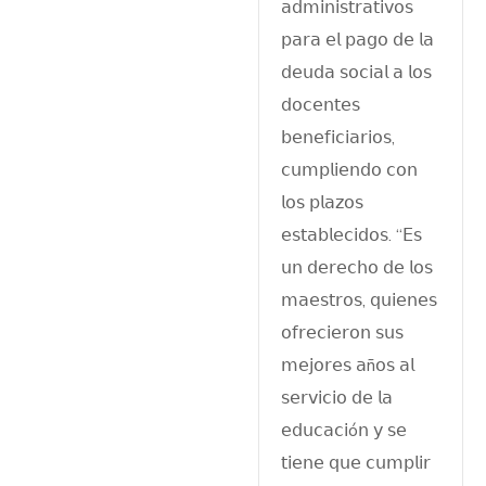
𝖺𝖽𝗆𝗂𝗇𝗂𝗌𝗍𝗋𝖺𝗍𝗂𝗏𝗈𝗌
𝗉𝖺𝗋𝖺 𝖾𝗅 𝗉𝖺𝗀𝗈 𝖽𝖾 𝗅𝖺
𝖽𝖾𝗎𝖽𝖺 𝗌𝗈𝖼𝗂𝖺𝗅 𝖺 𝗅𝗈𝗌
𝖽𝗈𝖼𝖾𝗇𝗍𝖾𝗌
𝖻𝖾𝗇𝖾𝖿𝗂𝖼𝗂𝖺𝗋𝗂𝗈𝗌,
𝖼𝗎𝗆𝗉𝗅𝗂𝖾𝗇𝖽𝗈 𝖼𝗈𝗇
𝗅𝗈𝗌 𝗉𝗅𝖺𝗓𝗈𝗌
𝖾𝗌𝗍𝖺𝖻𝗅𝖾𝖼𝗂𝖽𝗈𝗌. “𝖤𝗌
𝗎𝗇 𝖽𝖾𝗋𝖾𝖼𝗁𝗈 𝖽𝖾 𝗅𝗈𝗌
𝗆𝖺𝖾𝗌𝗍𝗋𝗈𝗌, 𝗊𝗎𝗂𝖾𝗇𝖾𝗌
𝗈𝖿𝗋𝖾𝖼𝗂𝖾𝗋𝗈𝗇 𝗌𝗎𝗌
𝗆𝖾𝗃𝗈𝗋𝖾𝗌 𝖺ñ𝗈𝗌 𝖺𝗅
𝗌𝖾𝗋𝗏𝗂𝖼𝗂𝗈 𝖽𝖾 𝗅𝖺
𝖾𝖽𝗎𝖼𝖺𝖼𝗂ó𝗇 𝗒 𝗌𝖾
𝗍𝗂𝖾𝗇𝖾 𝗊𝗎𝖾 𝖼𝗎𝗆𝗉𝗅𝗂𝗋