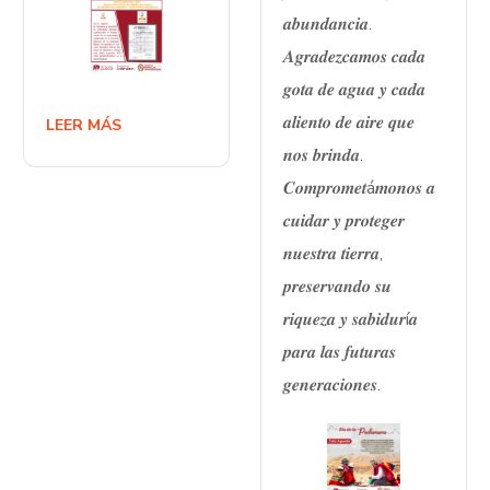
𝒂𝒃𝒖𝒏𝒅𝒂𝒏𝒄𝒊𝒂.
𝑨𝒈𝒓𝒂𝒅𝒆𝒛𝒄𝒂𝒎𝒐𝒔 𝒄𝒂𝒅𝒂
𝒈𝒐𝒕𝒂 𝒅𝒆 𝒂𝒈𝒖𝒂 𝒚 𝒄𝒂𝒅𝒂
𝒂𝒍𝒊𝒆𝒏𝒕𝒐 𝒅𝒆 𝒂𝒊𝒓𝒆 𝒒𝒖𝒆
LEER MÁS
𝒏𝒐𝒔 𝒃𝒓𝒊𝒏𝒅𝒂.
𝑪𝒐𝒎𝒑𝒓𝒐𝒎𝒆𝒕á𝒎𝒐𝒏𝒐𝒔 𝒂
𝒄𝒖𝒊𝒅𝒂𝒓 𝒚 𝒑𝒓𝒐𝒕𝒆𝒈𝒆𝒓
𝒏𝒖𝒆𝒔𝒕𝒓𝒂 𝒕𝒊𝒆𝒓𝒓𝒂,
𝒑𝒓𝒆𝒔𝒆𝒓𝒗𝒂𝒏𝒅𝒐 𝒔𝒖
𝒓𝒊𝒒𝒖𝒆𝒛𝒂 𝒚 𝒔𝒂𝒃𝒊𝒅𝒖𝒓í𝒂
𝒑𝒂𝒓𝒂 𝒍𝒂𝒔 𝒇𝒖𝒕𝒖𝒓𝒂𝒔
𝒈𝒆𝒏𝒆𝒓𝒂𝒄𝒊𝒐𝒏𝒆𝒔.