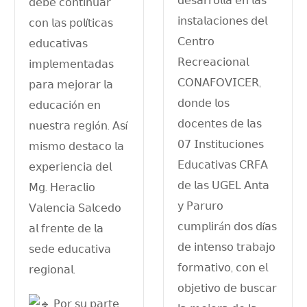
𝖽𝖾𝗌𝖺𝗋𝗋𝗈𝗅𝗅𝖺 𝖾𝗇 𝗅𝖺𝗌
𝖽𝖾𝖻𝖾 𝖼𝗈𝗇𝗍𝗂𝗇𝗎𝖺𝗋
𝗂𝗇𝗌𝗍𝖺𝗅𝖺𝖼𝗂𝗈𝗇𝖾𝗌 𝖽𝖾𝗅
𝖼𝗈𝗇 𝗅𝖺𝗌 𝗉𝗈𝗅í𝗍𝗂𝖼𝖺𝗌
𝖢𝖾𝗇𝗍𝗋𝗈
𝖾𝖽𝗎𝖼𝖺𝗍𝗂𝗏𝖺𝗌
𝖱𝖾𝖼𝗋𝖾𝖺𝖼𝗂𝗈𝗇𝖺𝗅
𝗂𝗆𝗉𝗅𝖾𝗆𝖾𝗇𝗍𝖺𝖽𝖺𝗌
𝖢𝖮𝖭𝖠𝖥𝖮𝖵𝖨𝖢𝖤𝖱,
𝗉𝖺𝗋𝖺 𝗆𝖾𝗃𝗈𝗋𝖺𝗋 𝗅𝖺
𝖽𝗈𝗇𝖽𝖾 𝗅𝗈𝗌
𝖾𝖽𝗎𝖼𝖺𝖼𝗂ó𝗇 𝖾𝗇
𝖽𝗈𝖼𝖾𝗇𝗍𝖾𝗌 𝖽𝖾 𝗅𝖺𝗌
𝗇𝗎𝖾𝗌𝗍𝗋𝖺 𝗋𝖾𝗀𝗂ó𝗇. 𝖠𝗌í
𝟢𝟩 𝖨𝗇𝗌𝗍𝗂𝗍𝗎𝖼𝗂𝗈𝗇𝖾𝗌
𝗆𝗂𝗌𝗆𝗈 𝖽𝖾𝗌𝗍𝖺𝖼𝗈 𝗅𝖺
𝖤𝖽𝗎𝖼𝖺𝗍𝗂𝗏𝖺𝗌 𝖢𝖱𝖥𝖠
𝖾𝗑𝗉𝖾𝗋𝗂𝖾𝗇𝖼𝗂𝖺 𝖽𝖾𝗅
𝖽𝖾 𝗅𝖺𝗌 𝖴𝖦𝖤𝖫 𝖠𝗇𝗍𝖺
𝖬𝗀. 𝖧𝖾𝗋𝖺𝖼𝗅𝗂𝗈
𝗒 𝖯𝖺𝗋𝗎𝗋𝗈
𝖵𝖺𝗅𝖾𝗇𝖼𝗂𝖺 𝖲𝖺𝗅𝖼𝖾𝖽𝗈
𝖼𝗎𝗆𝗉𝗅𝗂𝗋á𝗇 𝖽𝗈𝗌 𝖽í𝖺𝗌
𝖺𝗅 𝖿𝗋𝖾𝗇𝗍𝖾 𝖽𝖾 𝗅𝖺
𝖽𝖾 𝗂𝗇𝗍𝖾𝗇𝗌𝗈 𝗍𝗋𝖺𝖻𝖺𝗃𝗈
𝗌𝖾𝖽𝖾 𝖾𝖽𝗎𝖼𝖺𝗍𝗂𝗏𝖺
𝖿𝗈𝗋𝗆𝖺𝗍𝗂𝗏𝗈, 𝖼𝗈𝗇 𝖾𝗅
𝗋𝖾𝗀𝗂𝗈𝗇𝖺𝗅.
𝗈𝖻𝗃𝖾𝗍𝗂𝗏𝗈 𝖽𝖾 𝖻𝗎𝗌𝖼𝖺𝗋
𝖯𝗈𝗋 𝗌𝗎 𝗉𝖺𝗋𝗍𝖾