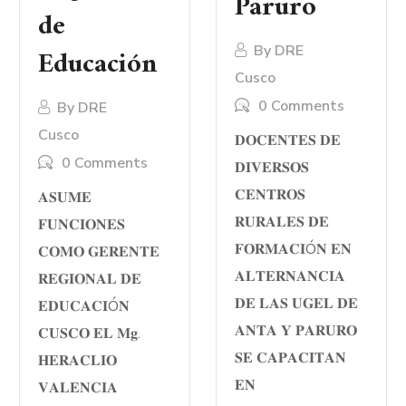
Paruro
de
Educación
By
DRE
Cusco
0 Comments
By
DRE
Cusco
𝐃𝐎𝐂𝐄𝐍𝐓𝐄𝐒 𝐃𝐄
0 Comments
𝐃𝐈𝐕𝐄𝐑𝐒𝐎𝐒
𝐂𝐄𝐍𝐓𝐑𝐎𝐒
𝐀𝐒𝐔𝐌𝐄
𝐑𝐔𝐑𝐀𝐋𝐄𝐒 𝐃𝐄
𝐅𝐔𝐍𝐂𝐈𝐎𝐍𝐄𝐒
𝐅𝐎𝐑𝐌𝐀𝐂𝐈Ó𝐍 𝐄𝐍
𝐂𝐎𝐌𝐎 𝐆𝐄𝐑𝐄𝐍𝐓𝐄
𝐀𝐋𝐓𝐄𝐑𝐍𝐀𝐍𝐂𝐈𝐀
𝐑𝐄𝐆𝐈𝐎𝐍𝐀𝐋 𝐃𝐄
𝐃𝐄 𝐋𝐀𝐒 𝐔𝐆𝐄𝐋 𝐃𝐄
𝐄𝐃𝐔𝐂𝐀𝐂𝐈Ó𝐍
𝐀𝐍𝐓𝐀 𝐘 𝐏𝐀𝐑𝐔𝐑𝐎
𝐂𝐔𝐒𝐂𝐎 𝐄𝐋 𝐌𝐠.
𝐒𝐄 𝐂𝐀𝐏𝐀𝐂𝐈𝐓𝐀𝐍
𝐇𝐄𝐑𝐀𝐂𝐋𝐈𝐎
𝐄𝐍
𝐕𝐀𝐋𝐄𝐍𝐂𝐈𝐀