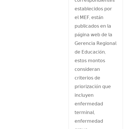
𝖼𝗈𝗋𝗋𝖾𝗌𝗉𝗈𝗇𝖽𝗂𝖾𝗇𝗍𝖾𝗌
𝖾𝗌𝗍𝖺𝖻𝗅𝖾𝖼𝗂𝖽𝗈𝗌 𝗉𝗈𝗋
𝖾𝗅 𝖬𝖤𝖥, 𝖾𝗌𝗍á𝗇
𝗉𝗎𝖻𝗅𝗂𝖼𝖺𝖽𝗈𝗌 𝖾𝗇 𝗅𝖺
𝗉á𝗀𝗂𝗇𝖺 𝗐𝖾𝖻 𝖽𝖾 𝗅𝖺
𝖦𝖾𝗋𝖾𝗇𝖼𝗂𝖺 𝖱𝖾𝗀𝗂𝗈𝗇𝖺𝗅
𝖽𝖾 𝖤𝖽𝗎𝖼𝖺𝖼𝗂ó𝗇,
𝖾𝗌𝗍𝗈𝗌 𝗆𝗈𝗇𝗍𝗈𝗌
𝖼𝗈𝗇𝗌𝗂𝖽𝖾𝗋𝖺𝗇
𝖼𝗋𝗂𝗍𝖾𝗋𝗂𝗈𝗌 𝖽𝖾
𝗉𝗋𝗂𝗈𝗋𝗂𝗓𝖺𝖼𝗂ó𝗇 𝗊𝗎𝖾
𝗂𝗇𝖼𝗅𝗎𝗒𝖾𝗇
𝖾𝗇𝖿𝖾𝗋𝗆𝖾𝖽𝖺𝖽
𝗍𝖾𝗋𝗆𝗂𝗇𝖺𝗅,
𝖾𝗇𝖿𝖾𝗋𝗆𝖾𝖽𝖺𝖽