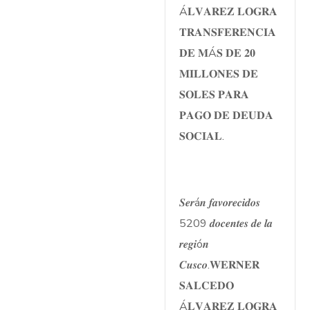
Á𝐋𝐕𝐀𝐑𝐄𝐙 𝐋𝐎𝐆𝐑𝐀
𝐓𝐑𝐀𝐍𝐒𝐅𝐄𝐑𝐄𝐍𝐂𝐈𝐀
𝐃𝐄 𝐌Á𝐒 𝐃𝐄 𝟐𝟎
𝐌𝐈𝐋𝐋𝐎𝐍𝐄𝐒 𝐃𝐄
𝐒𝐎𝐋𝐄𝐒 𝐏𝐀𝐑𝐀
𝐏𝐀𝐆𝐎 𝐃𝐄 𝐃𝐄𝐔𝐃𝐀
𝐒𝐎𝐂𝐈𝐀𝐋.
𝑺𝒆𝒓á𝒏 𝒇𝒂𝒗𝒐𝒓𝒆𝒄𝒊𝒅𝒐𝒔
5209 𝒅𝒐𝒄𝒆𝒏𝒕𝒆𝒔 𝒅𝒆 𝒍𝒂
𝒓𝒆𝒈𝒊ó𝒏
𝑪𝒖𝒔𝒄𝒐.𝐖𝐄𝐑𝐍𝐄𝐑
𝐒𝐀𝐋𝐂𝐄𝐃𝐎
Á𝐋𝐕𝐀𝐑𝐄𝐙 𝐋𝐎𝐆𝐑𝐀