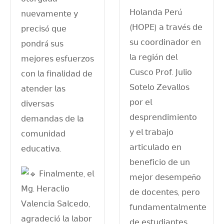
𝖧𝗈𝗅𝖺𝗇𝖽𝖺 𝖯𝖾𝗋ú
𝗇𝗎𝖾𝗏𝖺𝗆𝖾𝗇𝗍𝖾 𝗒
(𝖧𝖮𝖯𝖤) 𝖺 𝗍𝗋𝖺𝗏é𝗌 𝖽𝖾
𝗉𝗋𝖾𝖼𝗂𝗌ó 𝗊𝗎𝖾
𝗌𝗎 𝖼𝗈𝗈𝗋𝖽𝗂𝗇𝖺𝖽𝗈𝗋 𝖾𝗇
𝗉𝗈𝗇𝖽𝗋á 𝗌𝗎𝗌
𝗅𝖺 𝗋𝖾𝗀𝗂ó𝗇 𝖽𝖾𝗅
𝗆𝖾𝗃𝗈𝗋𝖾𝗌 𝖾𝗌𝖿𝗎𝖾𝗋𝗓𝗈𝗌
𝖢𝗎𝗌𝖼𝗈 𝖯𝗋𝗈𝖿. 𝖩𝗎𝗅𝗂𝗈
𝖼𝗈𝗇 𝗅𝖺 𝖿𝗂𝗇𝖺𝗅𝗂𝖽𝖺𝖽 𝖽𝖾
𝖲𝗈𝗍𝖾𝗅𝗈 𝖹𝖾𝗏𝖺𝗅𝗅𝗈𝗌
𝖺𝗍𝖾𝗇𝖽𝖾𝗋 𝗅𝖺𝗌
𝗉𝗈𝗋 𝖾𝗅
𝖽𝗂𝗏𝖾𝗋𝗌𝖺𝗌
𝖽𝖾𝗌𝗉𝗋𝖾𝗇𝖽𝗂𝗆𝗂𝖾𝗇𝗍𝗈
𝖽𝖾𝗆𝖺𝗇𝖽𝖺𝗌 𝖽𝖾 𝗅𝖺
𝗒 𝖾𝗅 𝗍𝗋𝖺𝖻𝖺𝗃𝗈
𝖼𝗈𝗆𝗎𝗇𝗂𝖽𝖺𝖽
𝖺𝗋𝗍𝗂𝖼𝗎𝗅𝖺𝖽𝗈 𝖾𝗇
𝖾𝖽𝗎𝖼𝖺𝗍𝗂𝗏𝖺.
𝖻𝖾𝗇𝖾𝖿𝗂𝖼𝗂𝗈 𝖽𝖾 𝗎𝗇
𝖥𝗂𝗇𝖺𝗅𝗆𝖾𝗇𝗍𝖾, 𝖾𝗅
𝗆𝖾𝗃𝗈𝗋 𝖽𝖾𝗌𝖾𝗆𝗉𝖾ñ𝗈
𝖬𝗀. 𝖧𝖾𝗋𝖺𝖼𝗅𝗂𝗈
𝖽𝖾 𝖽𝗈𝖼𝖾𝗇𝗍𝖾𝗌, 𝗉𝖾𝗋𝗈
𝖵𝖺𝗅𝖾𝗇𝖼𝗂𝖺 𝖲𝖺𝗅𝖼𝖾𝖽𝗈,
𝖿𝗎𝗇𝖽𝖺𝗆𝖾𝗇𝗍𝖺𝗅𝗆𝖾𝗇𝗍𝖾
𝖺𝗀𝗋𝖺𝖽𝖾𝖼𝗂ó 𝗅𝖺 𝗅𝖺𝖻𝗈𝗋
𝖽𝖾 𝖾𝗌𝗍𝗎𝖽𝗂𝖺𝗇𝗍𝖾𝗌