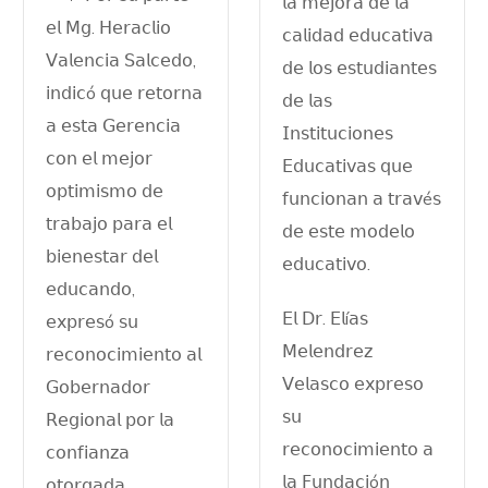
𝗅𝖺 𝗆𝖾𝗃𝗈𝗋𝖺 𝖽𝖾 𝗅𝖺
𝖾𝗅 𝖬𝗀. 𝖧𝖾𝗋𝖺𝖼𝗅𝗂𝗈
𝖼𝖺𝗅𝗂𝖽𝖺𝖽 𝖾𝖽𝗎𝖼𝖺𝗍𝗂𝗏𝖺
𝖵𝖺𝗅𝖾𝗇𝖼𝗂𝖺 𝖲𝖺𝗅𝖼𝖾𝖽𝗈,
𝖽𝖾 𝗅𝗈𝗌 𝖾𝗌𝗍𝗎𝖽𝗂𝖺𝗇𝗍𝖾𝗌
𝗂𝗇𝖽𝗂𝖼ó 𝗊𝗎𝖾 𝗋𝖾𝗍𝗈𝗋𝗇𝖺
𝖽𝖾 𝗅𝖺𝗌
𝖺 𝖾𝗌𝗍𝖺 𝖦𝖾𝗋𝖾𝗇𝖼𝗂𝖺
𝖨𝗇𝗌𝗍𝗂𝗍𝗎𝖼𝗂𝗈𝗇𝖾𝗌
𝖼𝗈𝗇 𝖾𝗅 𝗆𝖾𝗃𝗈𝗋
𝖤𝖽𝗎𝖼𝖺𝗍𝗂𝗏𝖺𝗌 𝗊𝗎𝖾
𝗈𝗉𝗍𝗂𝗆𝗂𝗌𝗆𝗈 𝖽𝖾
𝖿𝗎𝗇𝖼𝗂𝗈𝗇𝖺𝗇 𝖺 𝗍𝗋𝖺𝗏é𝗌
𝗍𝗋𝖺𝖻𝖺𝗃𝗈 𝗉𝖺𝗋𝖺 𝖾𝗅
𝖽𝖾 𝖾𝗌𝗍𝖾 𝗆𝗈𝖽𝖾𝗅𝗈
𝖻𝗂𝖾𝗇𝖾𝗌𝗍𝖺𝗋 𝖽𝖾𝗅
𝖾𝖽𝗎𝖼𝖺𝗍𝗂𝗏𝗈.
𝖾𝖽𝗎𝖼𝖺𝗇𝖽𝗈,
𝖤𝗅 𝖣𝗋. 𝖤𝗅í𝖺𝗌
𝖾𝗑𝗉𝗋𝖾𝗌ó 𝗌𝗎
𝖬𝖾𝗅𝖾𝗇𝖽𝗋𝖾𝗓
𝗋𝖾𝖼𝗈𝗇𝗈𝖼𝗂𝗆𝗂𝖾𝗇𝗍𝗈 𝖺𝗅
𝖵𝖾𝗅𝖺𝗌𝖼𝗈 𝖾𝗑𝗉𝗋𝖾𝗌𝗈
𝖦𝗈𝖻𝖾𝗋𝗇𝖺𝖽𝗈𝗋
𝗌𝗎
𝖱𝖾𝗀𝗂𝗈𝗇𝖺𝗅 𝗉𝗈𝗋 𝗅𝖺
𝗋𝖾𝖼𝗈𝗇𝗈𝖼𝗂𝗆𝗂𝖾𝗇𝗍𝗈 𝖺
𝖼𝗈𝗇𝖿𝗂𝖺𝗇𝗓𝖺
𝗅𝖺 𝖥𝗎𝗇𝖽𝖺𝖼𝗂ó𝗇
𝗈𝗍𝗈𝗋𝗀𝖺𝖽𝖺