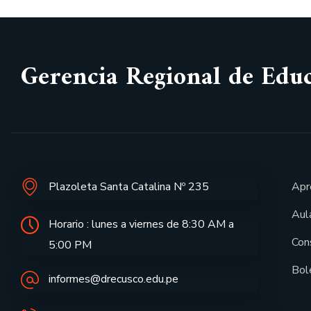
Gerencia Regional de Edu
Plazoleta Santa Catalina Nº 235
Apr
Aula
Horario : lunes a viernes de 8:30 AM a
Con
5:00 PM
Bol
informes@drecusco.edu.pe