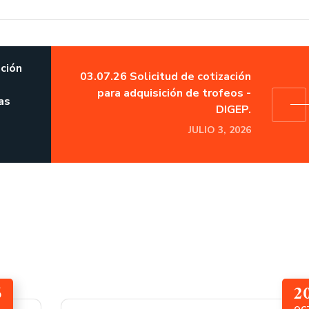
ación
03.07.26 Solicitud de cotización
para adquisición de trofeos -
as
DIGEP.
JULIO 3, 2026
6
2