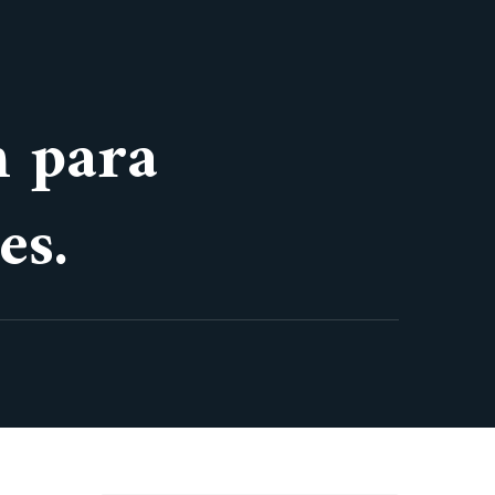
n para
es.