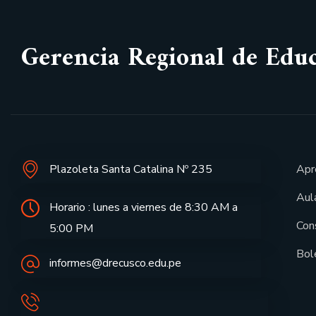
Gerencia Regional de Edu
Plazoleta Santa Catalina Nº 235
Apr
Aula
Horario : lunes a viernes de 8:30 AM a
Con
5:00 PM
Bol
informes@drecusco.edu.pe