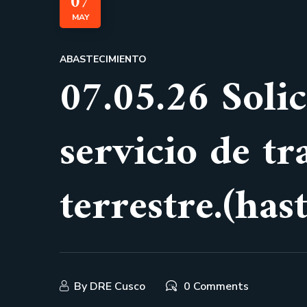
07
MAY
ABASTECIMIENTO
07.05.26 Solic
servicio de tr
terrestre.(has
By
DRE Cusco
0 Comments