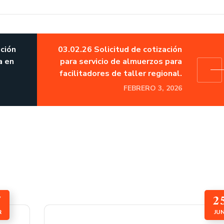
ación
03.02.26 Solicitud de cotización
a en
para servicio de almuerzos para
facilitadores de taller regional.
FEBRERO 3, 2026
7
2
R
JU