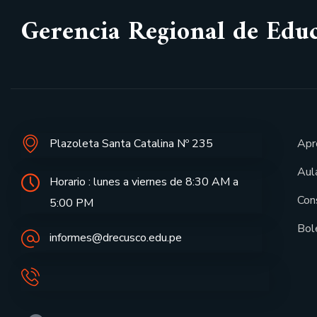
Gerencia Regional de Edu
Plazoleta Santa Catalina Nº 235
Apr
Aula
Horario : lunes a viernes de 8:30 AM a
Con
5:00 PM
Bol
informes@drecusco.edu.pe