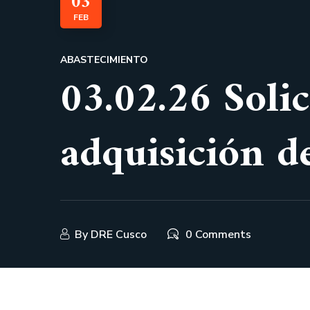
03
FEB
ABASTECIMIENTO
03.02.26 Solic
adquisición d
By
DRE Cusco
0 Comments