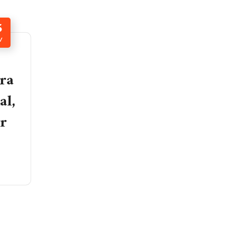
5
V
ara
al,
or