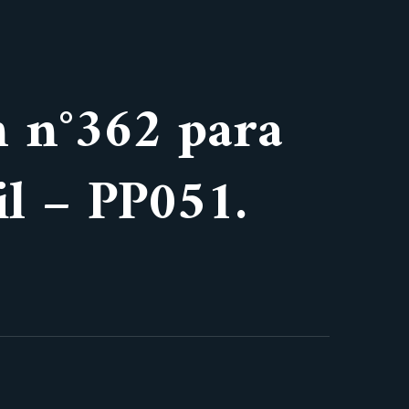
n n°362 para
il – PP051.