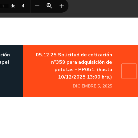
ación
05.12.25 Solicitud de cotización
apel
n°359 para adquisición de
pelotas - PP051. (hasta
10/12/2025 13:00 hrs.)
DICIEMBRE 5, 2025