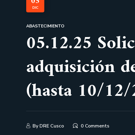
05
DIC
ABASTECIMIENTO
05.12.25 Soli
adquisición d
(hasta 10/12/
By
DRE Cusco
0 Comments