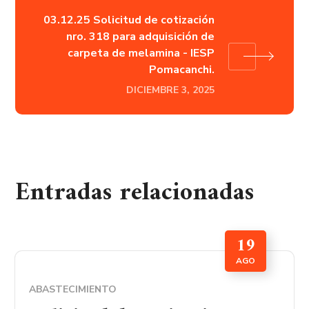
03.12.25 Solicitud de cotización
nro. 318 para adquisición de
carpeta de melamina - IESP
Pomacanchi.
DICIEMBRE 3, 2025
Entradas relacionadas
19
AGO
ABASTECIMIENTO