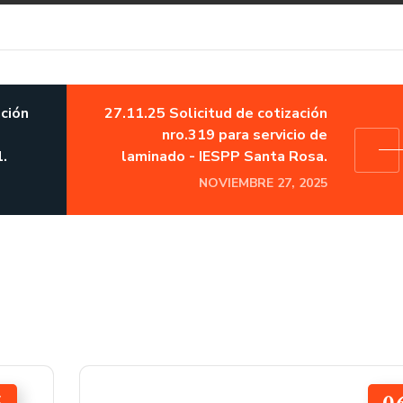
ación
27.11.25 Solicitud de cotización
nro.319 para servicio de
.
laminado - IESPP Santa Rosa.
NOVIEMBRE 27, 2025