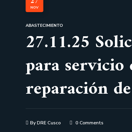
27
NOV
ABASTECIMIENTO
27.11.25 Soli
para servicio
reparación de
By
DRE Cusco
0 Comments