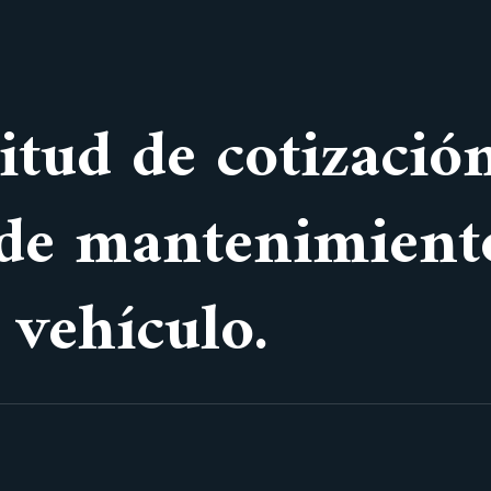
citud de cotizació
 de mantenimient
 vehículo.