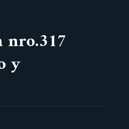
n nro.317
o y