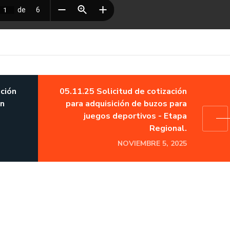
ación
05.11.25 Solicitud de cotización
ón
para adquisición de buzos para
juegos deportivos - Etapa
Regional.
NOVIEMBRE 5, 2025