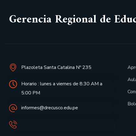
Gerencia Regional de Edu
Plazoleta Santa Catalina Nº 235
Apr
Aula
Horario : lunes a viernes de 8:30 AM a
Con
5:00 PM
Bol
informes@drecusco.edu.pe