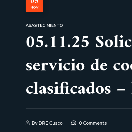
05
NOV
ABASTECIMIENTO
05.11.25 Solic
servicio de c
clasificados –
By
DRE Cusco
0 Comments