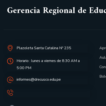
Gerencia Regional de Edu
Plazoleta Santa Catalina Nº 235
Apr
Aula
Horario : lunes a viernes de 8:30 AM a
Con
5:00 PM
Bol
informes@drecusco.edu.pe