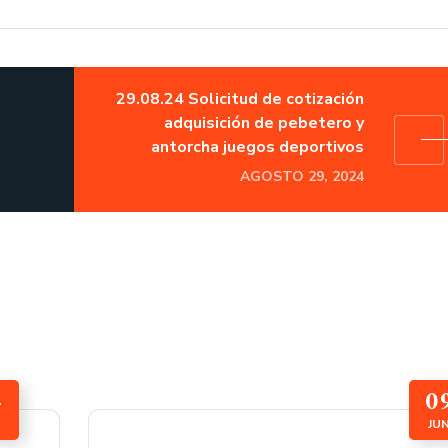
29.08.24 Solicitud de cotización
adquisición de pebetero y
antorcha juegos deportivos
AGOSTO 29, 2024
4
0
JU