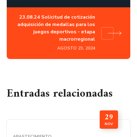
23.08.24 Solicitud de cotización
adquisición de medallas para los
juegos deportivos - etapa
macrorregional
AGOSTO 23, 2024
Entradas relacionadas
29
NOV
ABASTECIMIENTO