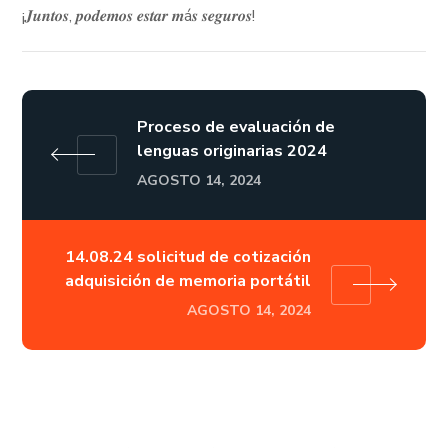
¡𝑱𝒖𝒏𝒕𝒐𝒔, 𝒑𝒐𝒅𝒆𝒎𝒐𝒔 𝒆𝒔𝒕𝒂𝒓 𝒎á𝒔 𝒔𝒆𝒈𝒖𝒓𝒐𝒔!
Proceso de evaluación de
lenguas originarias 2024
AGOSTO 14, 2024
14.08.24 solicitud de cotización
adquisición de memoria portátil
AGOSTO 14, 2024