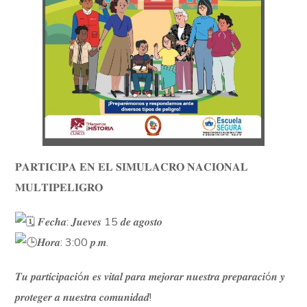
𝐏𝐀𝐑𝐓𝐈𝐂𝐈𝐏𝐀 𝐄𝐍 𝐄𝐋 𝐒𝐈𝐌𝐔𝐋𝐀𝐂𝐑𝐎 𝐍𝐀𝐂𝐈𝐎𝐍𝐀𝐋
𝐌𝐔𝐋𝐓𝐈𝐏𝐄𝐋𝐈𝐆𝐑𝐎
𝑭𝒆𝒄𝒉𝒂: 𝑱𝒖𝒆𝒗𝒆𝒔 15 𝒅𝒆 𝒂𝒈𝒐𝒔𝒕𝒐
𝑯𝒐𝒓𝒂: 3:00 𝒑.𝒎.
𝑻𝒖 𝒑𝒂𝒓𝒕𝒊𝒄𝒊𝒑𝒂𝒄𝒊ó𝒏 𝒆𝒔 𝒗𝒊𝒕𝒂𝒍 𝒑𝒂𝒓𝒂 𝒎𝒆𝒋𝒐𝒓𝒂𝒓 𝒏𝒖𝒆𝒔𝒕𝒓𝒂 𝒑𝒓𝒆𝒑𝒂𝒓𝒂𝒄𝒊ó𝒏 𝒚
𝒑𝒓𝒐𝒕𝒆𝒈𝒆𝒓 𝒂 𝒏𝒖𝒆𝒔𝒕𝒓𝒂 𝒄𝒐𝒎𝒖𝒏𝒊𝒅𝒂𝒅!