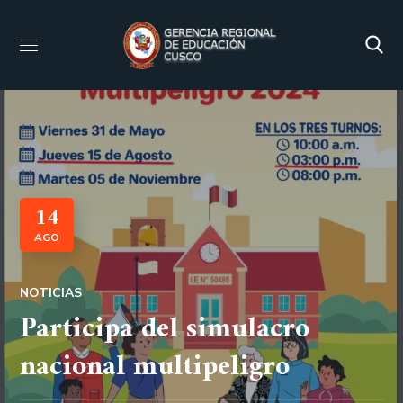
14
AGO
NOTICIAS
Participa del simulacro
nacional multipeligro