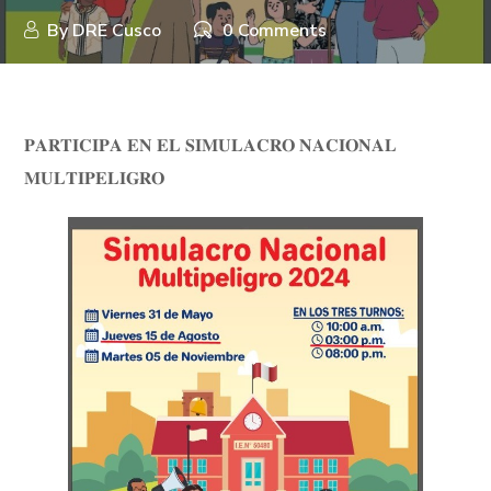
By
DRE Cusco
0 Comments
𝐏𝐀𝐑𝐓𝐈𝐂𝐈𝐏𝐀 𝐄𝐍 𝐄𝐋 𝐒𝐈𝐌𝐔𝐋𝐀𝐂𝐑𝐎 𝐍𝐀𝐂𝐈𝐎𝐍𝐀𝐋
𝐌𝐔𝐋𝐓𝐈𝐏𝐄𝐋𝐈𝐆𝐑𝐎