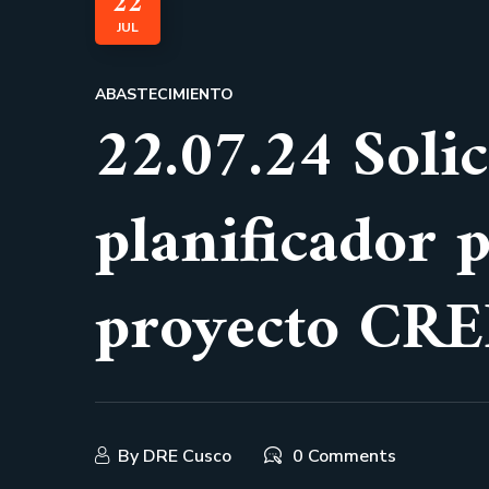
22
JUL
ABASTECIMIENTO
22.07.24 Soli
planificador 
proyecto CRE
By
DRE Cusco
0 Comments