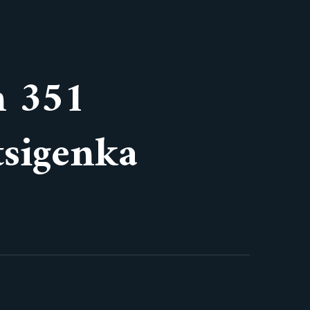
n 351
tsigenka