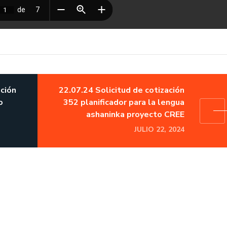
ación
22.07.24 Solicitud de cotización
o
352 planificador para la lengua
ashaninka proyecto CREE
JULIO 22, 2024