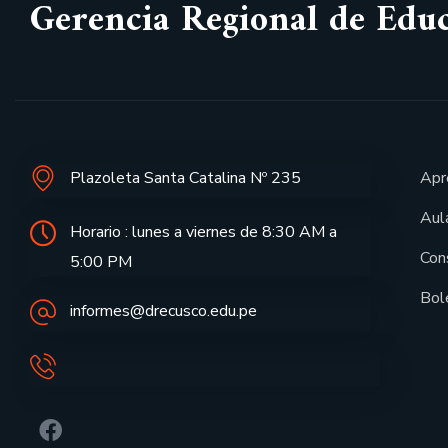
Gerencia Regional de Edu
Plazoleta Santa Catalina Nº 235
Apr
Aula
Horario : lunes a viernes de 8:30 AM a
Con
5:00 PM
Bol
informes@drecusco.edu.pe