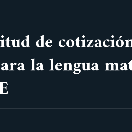
citud de cotizació
para la lengua ma
E