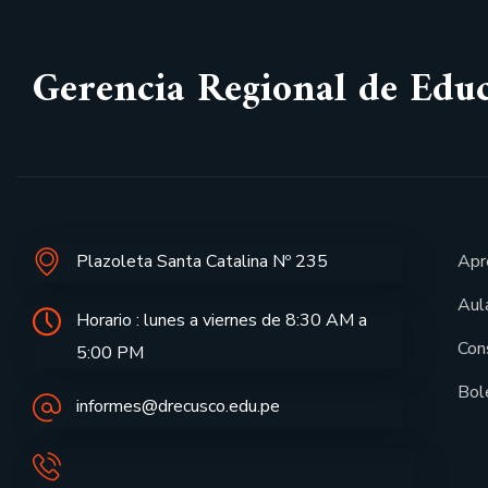
Gerencia Regional de Edu
Plazoleta Santa Catalina Nº 235
Apr
Aula
Horario : lunes a viernes de 8:30 AM a
Con
5:00 PM
Bol
informes@drecusco.edu.pe