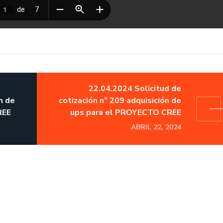
22.04.2024 Solicitud de
n de
cotización n° 209 adquisición de
REE
ups para el PROYECTO CREE
ABRIL 22, 2024