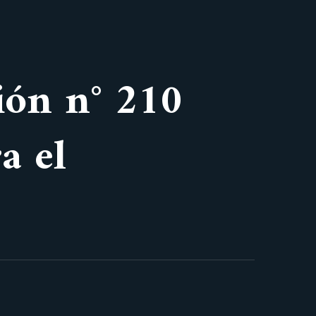
ión n° 210
a el