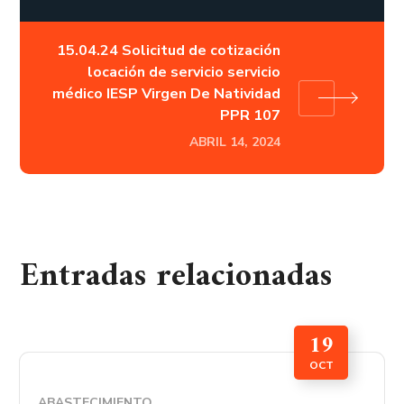
15.04.24 Solicitud de cotización
locación de servicio servicio
médico IESP Virgen De Natividad
PPR 107
ABRIL 14, 2024
Entradas relacionadas
19
OCT
ABASTECIMIENTO