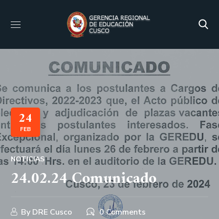
24
FEB
NOTICIAS
24.02.24 Comunicado
By
DRE Cusco
0 Comments