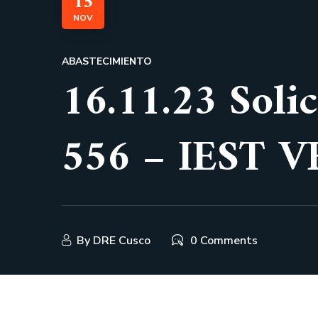
15
NOV
ABASTECIMIENTO
16.11.23 Soli
556 – IEST 
By
DRE Cusco
0 Comments