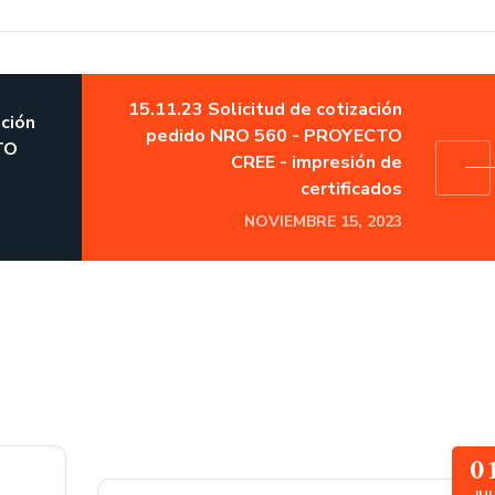
15.11.23 Solicitud de cotización
ación
pedido NRO 560 - PROYECTO
TO
CREE - impresión de
certificados
NOVIEMBRE 15, 2023
0