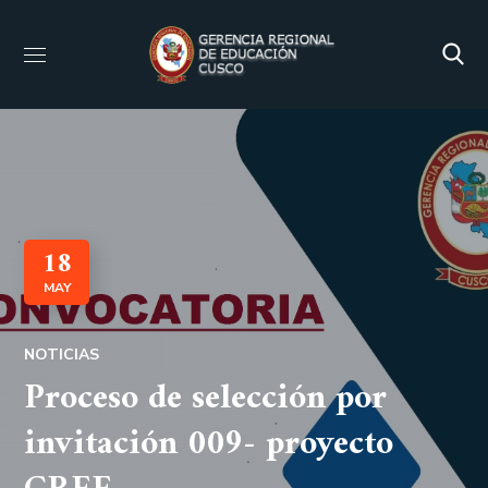
18
MAY
NOTICIAS
Proceso de selección por
invitación 009- proyecto