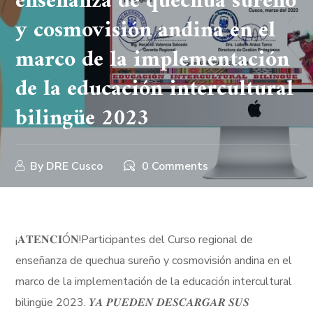
enseñanza de quechua sureño
y cosmovisión andina en el
marco de la implementación
de la educación intercultural
bilingüe 2023
By
DRE Cusco
0 Comments
¡𝐀𝐓𝐄𝐍𝐂𝐈Ó𝐍!Participantes del Curso regional de
enseñanza de quechua sureño y cosmovisión andina en el
marco de la implementación de la educación intercultural
bilingüe 2023. 𝒀𝑨 𝑷𝑼𝑬𝑫𝑬𝑵 𝑫𝑬𝑺𝑪𝑨𝑹𝑮𝑨𝑹 𝑺𝑼𝑺