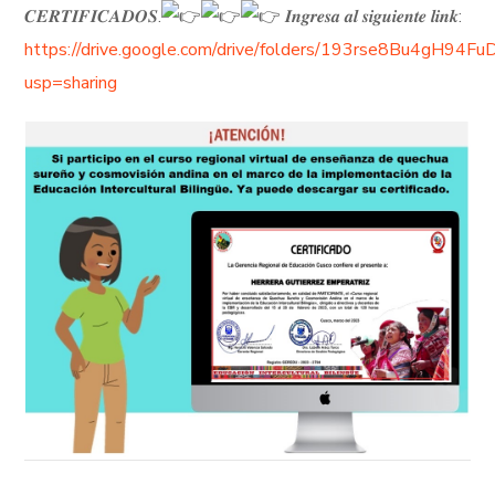
𝑪𝑬𝑹𝑻𝑰𝑭𝑰𝑪𝑨𝑫𝑶𝑺.
𝑰𝒏𝒈𝒓𝒆𝒔𝒂 𝒂𝒍 𝒔𝒊𝒈𝒖𝒊𝒆𝒏𝒕𝒆 𝒍𝒊𝒏𝒌:
https://drive.google.com/drive/folders/193rse8Bu4gH9
usp=sharing