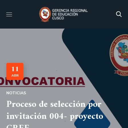
11
ABR
NOTICIAS
Proceso de selección por
invitación 004- proyecto