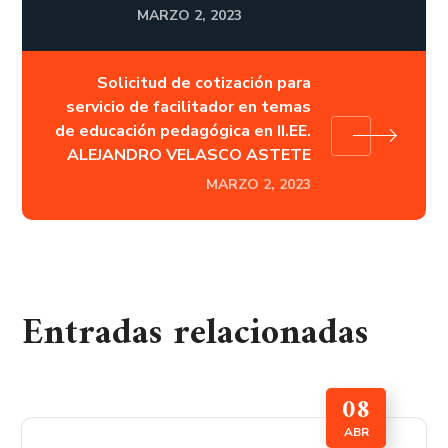
MARZO 2, 2023
Solicitud de cotización para
servicio de facilitador en temas
de educación pedagógica en II.EE.
ALEJANDRO VELASCO ASTETE
MARZO 2, 2023
Entradas relacionadas
08
ABR