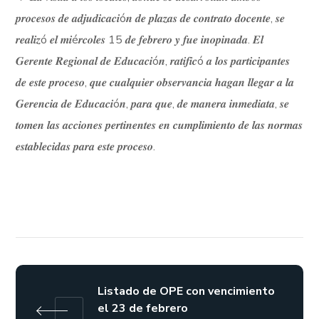
𝒑𝒓𝒐𝒄𝒆𝒔𝒐𝒔 𝒅𝒆 𝒂𝒅𝒋𝒖𝒅𝒊𝒄𝒂𝒄𝒊ó𝒏 𝒅𝒆 𝒑𝒍𝒂𝒛𝒂𝒔 𝒅𝒆 𝒄𝒐𝒏𝒕𝒓𝒂𝒕𝒐 𝒅𝒐𝒄𝒆𝒏𝒕𝒆, 𝒔𝒆
𝒓𝒆𝒂𝒍𝒊𝒛ó 𝒆𝒍 𝒎𝒊é𝒓𝒄𝒐𝒍𝒆𝒔 15 𝒅𝒆 𝒇𝒆𝒃𝒓𝒆𝒓𝒐 𝒚 𝒇𝒖𝒆 𝒊𝒏𝒐𝒑𝒊𝒏𝒂𝒅𝒂. 𝑬𝒍
𝑮𝒆𝒓𝒆𝒏𝒕𝒆 𝑹𝒆𝒈𝒊𝒐𝒏𝒂𝒍 𝒅𝒆 𝑬𝒅𝒖𝒄𝒂𝒄𝒊ó𝒏, 𝒓𝒂𝒕𝒊𝒇𝒊𝒄ó 𝒂 𝒍𝒐𝒔 𝒑𝒂𝒓𝒕𝒊𝒄𝒊𝒑𝒂𝒏𝒕𝒆𝒔
𝒅𝒆 𝒆𝒔𝒕𝒆 𝒑𝒓𝒐𝒄𝒆𝒔𝒐, 𝒒𝒖𝒆 𝒄𝒖𝒂𝒍𝒒𝒖𝒊𝒆𝒓 𝒐𝒃𝒔𝒆𝒓𝒗𝒂𝒏𝒄𝒊𝒂 𝒉𝒂𝒈𝒂𝒏 𝒍𝒍𝒆𝒈𝒂𝒓 𝒂 𝒍𝒂
𝑮𝒆𝒓𝒆𝒏𝒄𝒊𝒂 𝒅𝒆 𝑬𝒅𝒖𝒄𝒂𝒄𝒊ó𝒏, 𝒑𝒂𝒓𝒂 𝒒𝒖𝒆, 𝒅𝒆 𝒎𝒂𝒏𝒆𝒓𝒂 𝒊𝒏𝒎𝒆𝒅𝒊𝒂𝒕𝒂, 𝒔𝒆
𝒕𝒐𝒎𝒆𝒏 𝒍𝒂𝒔 𝒂𝒄𝒄𝒊𝒐𝒏𝒆𝒔 𝒑𝒆𝒓𝒕𝒊𝒏𝒆𝒏𝒕𝒆𝒔 𝒆𝒏 𝒄𝒖𝒎𝒑𝒍𝒊𝒎𝒊𝒆𝒏𝒕𝒐 𝒅𝒆 𝒍𝒂𝒔 𝒏𝒐𝒓𝒎𝒂𝒔
𝒆𝒔𝒕𝒂𝒃𝒍𝒆𝒄𝒊𝒅𝒂𝒔 𝒑𝒂𝒓𝒂 𝒆𝒔𝒕𝒆 𝒑𝒓𝒐𝒄𝒆𝒔𝒐.
Listado de OPE con vencimiento
el 23 de febrero