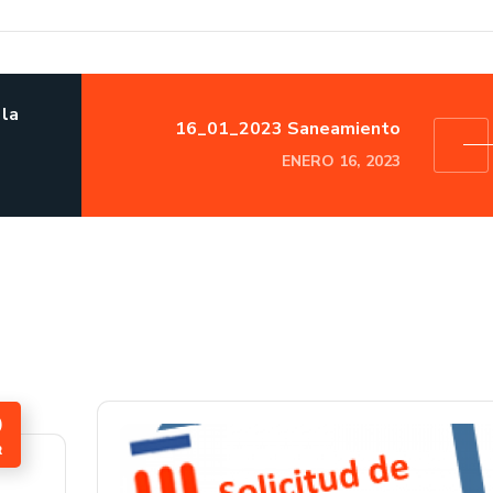
 la
16_01_2023 Saneamiento
ENERO 16, 2023
0
R