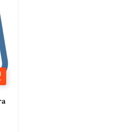
4
P
ra