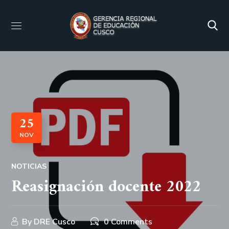
25
NOV
NOTICIAS
Reasignación docente 2022
By
DRE Cusco
0 Comments