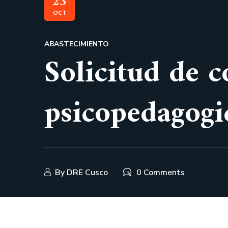
23
OCT
ABASTECIMIENTO
Solicitud de c
psicopedago
By
DRE Cusco
0 Comments