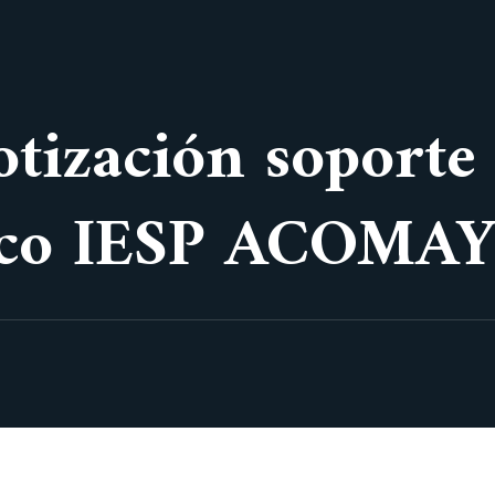
otización soporte
gico IESP ACOMA