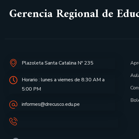
Gerencia Regional de Edu
Plazoleta Santa Catalina Nº 235
Apr
Aula
Horario : lunes a viernes de 8:30 AM a
Con
5:00 PM
Bol
informes@drecusco.edu.pe