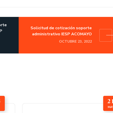
orte
Solicitud de cotización soporte
SP
administrativo IESP ACOMAYO
OCTUBRE 23, 2022
3
2
MA