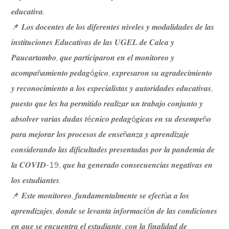
𝒆𝒅𝒖𝒄𝒂𝒕𝒊𝒗𝒂.
📌 𝑳𝒐𝒔 𝒅𝒐𝒄𝒆𝒏𝒕𝒆𝒔 𝒅𝒆 𝒍𝒐𝒔 𝒅𝒊𝒇𝒆𝒓𝒆𝒏𝒕𝒆𝒔 𝒏𝒊𝒗𝒆𝒍𝒆𝒔 𝒚 𝒎𝒐𝒅𝒂𝒍𝒊𝒅𝒂𝒅𝒆𝒔 𝒅𝒆 𝒍𝒂𝒔
𝒊𝒏𝒔𝒕𝒊𝒕𝒖𝒄𝒊𝒐𝒏𝒆𝒔 𝑬𝒅𝒖𝒄𝒂𝒕𝒊𝒗𝒂𝒔 𝒅𝒆 𝒍𝒂𝒔 𝑼𝑮𝑬𝑳 𝒅𝒆 𝑪𝒂𝒍𝒄𝒂 𝒚
𝑷𝒂𝒖𝒄𝒂𝒓𝒕𝒂𝒎𝒃𝒐, 𝒒𝒖𝒆 𝒑𝒂𝒓𝒕𝒊𝒄𝒊𝒑𝒂𝒓𝒐𝒏 𝒆𝒏 𝒆𝒍 𝒎𝒐𝒏𝒊𝒕𝒐𝒓𝒆𝒐 𝒚
𝒂𝒄𝒐𝒎𝒑𝒂ñ𝒂𝒎𝒊𝒆𝒏𝒕𝒐 𝒑𝒆𝒅𝒂𝒈ó𝒈𝒊𝒄𝒐, 𝒆𝒙𝒑𝒓𝒆𝒔𝒂𝒓𝒐𝒏 𝒔𝒖 𝒂𝒈𝒓𝒂𝒅𝒆𝒄𝒊𝒎𝒊𝒆𝒏𝒕𝒐
𝒚 𝒓𝒆𝒄𝒐𝒏𝒐𝒄𝒊𝒎𝒊𝒆𝒏𝒕𝒐 𝒂 𝒍𝒐𝒔 𝒆𝒔𝒑𝒆𝒄𝒊𝒂𝒍𝒊𝒔𝒕𝒂𝒔 𝒚 𝒂𝒖𝒕𝒐𝒓𝒊𝒅𝒂𝒅𝒆𝒔 𝒆𝒅𝒖𝒄𝒂𝒕𝒊𝒗𝒂𝒔,
𝒑𝒖𝒆𝒔𝒕𝒐 𝒒𝒖𝒆 𝒍𝒆𝒔 𝒉𝒂 𝒑𝒆𝒓𝒎𝒊𝒕𝒊𝒅𝒐 𝒓𝒆𝒂𝒍𝒊𝒛𝒂𝒓 𝒖𝒏 𝒕𝒓𝒂𝒃𝒂𝒋𝒐 𝒄𝒐𝒏𝒋𝒖𝒏𝒕𝒐 𝒚
𝒂𝒃𝒔𝒐𝒍𝒗𝒆𝒓 𝒗𝒂𝒓𝒊𝒂𝒔 𝒅𝒖𝒅𝒂𝒔 𝒕é𝒄𝒏𝒊𝒄𝒐 𝒑𝒆𝒅𝒂𝒈ó𝒈𝒊𝒄𝒂𝒔 𝒆𝒏 𝒔𝒖 𝒅𝒆𝒔𝒆𝒎𝒑𝒆ñ𝒐
𝒑𝒂𝒓𝒂 𝒎𝒆𝒋𝒐𝒓𝒂𝒓 𝒍𝒐𝒔 𝒑𝒓𝒐𝒄𝒆𝒔𝒐𝒔 𝒅𝒆 𝒆𝒏𝒔𝒆ñ𝒂𝒏𝒛𝒂 𝒚 𝒂𝒑𝒓𝒆𝒏𝒅𝒊𝒛𝒂𝒋𝒆
𝒄𝒐𝒏𝒔𝒊𝒅𝒆𝒓𝒂𝒏𝒅𝒐 𝒍𝒂𝒔 𝒅𝒊𝒇𝒊𝒄𝒖𝒍𝒕𝒂𝒅𝒆𝒔 𝒑𝒓𝒆𝒔𝒆𝒏𝒕𝒂𝒅𝒂𝒔 𝒑𝒐𝒓 𝒍𝒂 𝒑𝒂𝒏𝒅𝒆𝒎𝒊𝒂 𝒅𝒆
𝒍𝒂 𝑪𝑶𝑽𝑰𝑫-19, 𝒒𝒖𝒆 𝒉𝒂 𝒈𝒆𝒏𝒆𝒓𝒂𝒅𝒐 𝒄𝒐𝒏𝒔𝒆𝒄𝒖𝒆𝒏𝒄𝒊𝒂𝒔 𝒏𝒆𝒈𝒂𝒕𝒊𝒗𝒂𝒔 𝒆𝒏
𝒍𝒐𝒔 𝒆𝒔𝒕𝒖𝒅𝒊𝒂𝒏𝒕𝒆𝒔.
📌 𝑬𝒔𝒕𝒆 𝒎𝒐𝒏𝒊𝒕𝒐𝒓𝒆𝒐, 𝒇𝒖𝒏𝒅𝒂𝒎𝒆𝒏𝒕𝒂𝒍𝒎𝒆𝒏𝒕𝒆 𝒔𝒆 𝒆𝒇𝒆𝒄𝒕ú𝒂 𝒂 𝒍𝒐𝒔
𝒂𝒑𝒓𝒆𝒏𝒅𝒊𝒛𝒂𝒋𝒆𝒔, 𝒅𝒐𝒏𝒅𝒆 𝒔𝒆 𝒍𝒆𝒗𝒂𝒏𝒕𝒂 𝒊𝒏𝒇𝒐𝒓𝒎𝒂𝒄𝒊ó𝒏 𝒅𝒆 𝒍𝒂𝒔 𝒄𝒐𝒏𝒅𝒊𝒄𝒊𝒐𝒏𝒆𝒔
𝒆𝒏 𝒒𝒖𝒆 𝒔𝒆 𝒆𝒏𝒄𝒖𝒆𝒏𝒕𝒓𝒂 𝒆𝒍 𝒆𝒔𝒕𝒖𝒅𝒊𝒂𝒏𝒕𝒆, 𝒄𝒐𝒏 𝒍𝒂 𝒇𝒊𝒏𝒂𝒍𝒊𝒅𝒂𝒅 𝒅𝒆