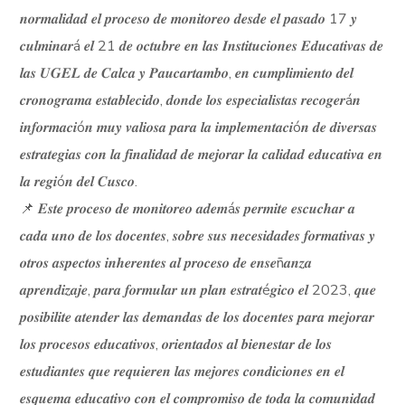
𝒏𝒐𝒓𝒎𝒂𝒍𝒊𝒅𝒂𝒅 𝒆𝒍 𝒑𝒓𝒐𝒄𝒆𝒔𝒐 𝒅𝒆 𝒎𝒐𝒏𝒊𝒕𝒐𝒓𝒆𝒐 𝒅𝒆𝒔𝒅𝒆 𝒆𝒍 𝒑𝒂𝒔𝒂𝒅𝒐 17 𝒚
𝒄𝒖𝒍𝒎𝒊𝒏𝒂𝒓á 𝒆𝒍 21 𝒅𝒆 𝒐𝒄𝒕𝒖𝒃𝒓𝒆 𝒆𝒏 𝒍𝒂𝒔 𝑰𝒏𝒔𝒕𝒊𝒕𝒖𝒄𝒊𝒐𝒏𝒆𝒔 𝑬𝒅𝒖𝒄𝒂𝒕𝒊𝒗𝒂𝒔 𝒅𝒆
𝒍𝒂𝒔 𝑼𝑮𝑬𝑳 𝒅𝒆 𝑪𝒂𝒍𝒄𝒂 𝒚 𝑷𝒂𝒖𝒄𝒂𝒓𝒕𝒂𝒎𝒃𝒐, 𝒆𝒏 𝒄𝒖𝒎𝒑𝒍𝒊𝒎𝒊𝒆𝒏𝒕𝒐 𝒅𝒆𝒍
𝒄𝒓𝒐𝒏𝒐𝒈𝒓𝒂𝒎𝒂 𝒆𝒔𝒕𝒂𝒃𝒍𝒆𝒄𝒊𝒅𝒐, 𝒅𝒐𝒏𝒅𝒆 𝒍𝒐𝒔 𝒆𝒔𝒑𝒆𝒄𝒊𝒂𝒍𝒊𝒔𝒕𝒂𝒔 𝒓𝒆𝒄𝒐𝒈𝒆𝒓á𝒏
𝒊𝒏𝒇𝒐𝒓𝒎𝒂𝒄𝒊ó𝒏 𝒎𝒖𝒚 𝒗𝒂𝒍𝒊𝒐𝒔𝒂 𝒑𝒂𝒓𝒂 𝒍𝒂 𝒊𝒎𝒑𝒍𝒆𝒎𝒆𝒏𝒕𝒂𝒄𝒊ó𝒏 𝒅𝒆 𝒅𝒊𝒗𝒆𝒓𝒔𝒂𝒔
𝒆𝒔𝒕𝒓𝒂𝒕𝒆𝒈𝒊𝒂𝒔 𝒄𝒐𝒏 𝒍𝒂 𝒇𝒊𝒏𝒂𝒍𝒊𝒅𝒂𝒅 𝒅𝒆 𝒎𝒆𝒋𝒐𝒓𝒂𝒓 𝒍𝒂 𝒄𝒂𝒍𝒊𝒅𝒂𝒅 𝒆𝒅𝒖𝒄𝒂𝒕𝒊𝒗𝒂 𝒆𝒏
𝒍𝒂 𝒓𝒆𝒈𝒊ó𝒏 𝒅𝒆𝒍 𝑪𝒖𝒔𝒄𝒐.
📌 𝑬𝒔𝒕𝒆 𝒑𝒓𝒐𝒄𝒆𝒔𝒐 𝒅𝒆 𝒎𝒐𝒏𝒊𝒕𝒐𝒓𝒆𝒐 𝒂𝒅𝒆𝒎á𝒔 𝒑𝒆𝒓𝒎𝒊𝒕𝒆 𝒆𝒔𝒄𝒖𝒄𝒉𝒂𝒓 𝒂
𝒄𝒂𝒅𝒂 𝒖𝒏𝒐 𝒅𝒆 𝒍𝒐𝒔 𝒅𝒐𝒄𝒆𝒏𝒕𝒆𝒔, 𝒔𝒐𝒃𝒓𝒆 𝒔𝒖𝒔 𝒏𝒆𝒄𝒆𝒔𝒊𝒅𝒂𝒅𝒆𝒔 𝒇𝒐𝒓𝒎𝒂𝒕𝒊𝒗𝒂𝒔 𝒚
𝒐𝒕𝒓𝒐𝒔 𝒂𝒔𝒑𝒆𝒄𝒕𝒐𝒔 𝒊𝒏𝒉𝒆𝒓𝒆𝒏𝒕𝒆𝒔 𝒂𝒍 𝒑𝒓𝒐𝒄𝒆𝒔𝒐 𝒅𝒆 𝒆𝒏𝒔𝒆ñ𝒂𝒏𝒛𝒂
𝒂𝒑𝒓𝒆𝒏𝒅𝒊𝒛𝒂𝒋𝒆, 𝒑𝒂𝒓𝒂 𝒇𝒐𝒓𝒎𝒖𝒍𝒂𝒓 𝒖𝒏 𝒑𝒍𝒂𝒏 𝒆𝒔𝒕𝒓𝒂𝒕é𝒈𝒊𝒄𝒐 𝒆𝒍 2023, 𝒒𝒖𝒆
𝒑𝒐𝒔𝒊𝒃𝒊𝒍𝒊𝒕𝒆 𝒂𝒕𝒆𝒏𝒅𝒆𝒓 𝒍𝒂𝒔 𝒅𝒆𝒎𝒂𝒏𝒅𝒂𝒔 𝒅𝒆 𝒍𝒐𝒔 𝒅𝒐𝒄𝒆𝒏𝒕𝒆𝒔 𝒑𝒂𝒓𝒂 𝒎𝒆𝒋𝒐𝒓𝒂𝒓
𝒍𝒐𝒔 𝒑𝒓𝒐𝒄𝒆𝒔𝒐𝒔 𝒆𝒅𝒖𝒄𝒂𝒕𝒊𝒗𝒐𝒔, 𝒐𝒓𝒊𝒆𝒏𝒕𝒂𝒅𝒐𝒔 𝒂𝒍 𝒃𝒊𝒆𝒏𝒆𝒔𝒕𝒂𝒓 𝒅𝒆 𝒍𝒐𝒔
𝒆𝒔𝒕𝒖𝒅𝒊𝒂𝒏𝒕𝒆𝒔 𝒒𝒖𝒆 𝒓𝒆𝒒𝒖𝒊𝒆𝒓𝒆𝒏 𝒍𝒂𝒔 𝒎𝒆𝒋𝒐𝒓𝒆𝒔 𝒄𝒐𝒏𝒅𝒊𝒄𝒊𝒐𝒏𝒆𝒔 𝒆𝒏 𝒆𝒍
𝒆𝒔𝒒𝒖𝒆𝒎𝒂 𝒆𝒅𝒖𝒄𝒂𝒕𝒊𝒗𝒐 𝒄𝒐𝒏 𝒆𝒍 𝒄𝒐𝒎𝒑𝒓𝒐𝒎𝒊𝒔𝒐 𝒅𝒆 𝒕𝒐𝒅𝒂 𝒍𝒂 𝒄𝒐𝒎𝒖𝒏𝒊𝒅𝒂𝒅