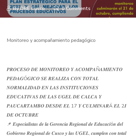
By
DRE Cusco
0 Comments
Monitoreo y acompañamiento pedagógico
𝑷𝑹𝑶𝑪𝑬𝑺𝑶 𝑫𝑬 𝑴𝑶𝑵𝑰𝑻𝑶𝑹𝑬𝑶 𝒀 𝑨𝑪𝑶𝑴𝑷𝑨Ñ𝑨𝑴𝑰𝑬𝑵𝑻𝑶
𝑷𝑬𝑫𝑨𝑮Ó𝑮𝑰𝑪𝑶 𝑺𝑬 𝑹𝑬𝑨𝑳𝑰𝒁𝑨 𝑪𝑶𝑵 𝑻𝑶𝑻𝑨𝑳
𝑵𝑶𝑹𝑴𝑨𝑳𝑰𝑫𝑨𝑫 𝑬𝑵 𝑳𝑨𝑺 𝑰𝑵𝑺𝑻𝑰𝑻𝑼𝑪𝑰𝑶𝑵𝑬𝑺
𝑬𝑫𝑼𝑪𝑨𝑻𝑰𝑽𝑨𝑺 𝑫𝑬 𝑳𝑨𝑺 𝑼𝑮𝑬𝑳 𝑫𝑬 𝑪𝑨𝑳𝑪𝑨 𝒀
𝑷𝑨𝑼𝑪𝑨𝑹𝑻𝑨𝑴𝑩𝑶 𝑫𝑬𝑺𝑫𝑬 𝑬𝑳 17 𝒀 𝑪𝑼𝑳𝑴𝑰𝑵𝑨𝑹Á 𝑬𝑳 2𝑰
𝑫𝑬 𝑶𝑪𝑻𝑼𝑩𝑹𝑬
📌 𝑬𝒔𝒑𝒆𝒄𝒊𝒂𝒍𝒊𝒔𝒕𝒂𝒔 𝒅𝒆 𝒍𝒂 𝑮𝒆𝒓𝒆𝒏𝒄𝒊𝒂 𝑹𝒆𝒈𝒊𝒐𝒏𝒂𝒍 𝒅𝒆 𝑬𝒅𝒖𝒄𝒂𝒄𝒊ó𝒏 𝒅𝒆𝒍
𝑮𝒐𝒃𝒊𝒆𝒓𝒏𝒐 𝑹𝒆𝒈𝒊𝒐𝒏𝒂𝒍 𝒅𝒆 𝑪𝒖𝒔𝒄𝒐 𝒚 𝒍𝒂𝒔 𝑼𝑮𝑬𝑳, 𝒄𝒖𝒎𝒑𝒍𝒆𝒏 𝒄𝒐𝒏 𝒕𝒐𝒕𝒂𝒍