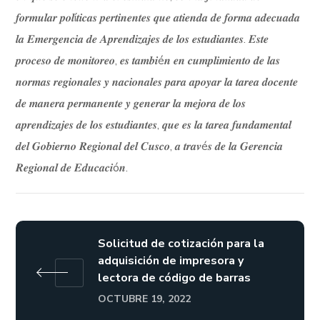
𝒇𝒐𝒓𝒎𝒖𝒍𝒂𝒓 𝒑𝒐𝒍í𝒕𝒊𝒄𝒂𝒔 𝒑𝒆𝒓𝒕𝒊𝒏𝒆𝒏𝒕𝒆𝒔 𝒒𝒖𝒆 𝒂𝒕𝒊𝒆𝒏𝒅𝒂 𝒅𝒆 𝒇𝒐𝒓𝒎𝒂 𝒂𝒅𝒆𝒄𝒖𝒂𝒅𝒂
𝒍𝒂 𝑬𝒎𝒆𝒓𝒈𝒆𝒏𝒄𝒊𝒂 𝒅𝒆 𝑨𝒑𝒓𝒆𝒏𝒅𝒊𝒛𝒂𝒋𝒆𝒔 𝒅𝒆 𝒍𝒐𝒔 𝒆𝒔𝒕𝒖𝒅𝒊𝒂𝒏𝒕𝒆𝒔. 𝑬𝒔𝒕𝒆
𝒑𝒓𝒐𝒄𝒆𝒔𝒐 𝒅𝒆 𝒎𝒐𝒏𝒊𝒕𝒐𝒓𝒆𝒐, 𝒆𝒔 𝒕𝒂𝒎𝒃𝒊é𝒏 𝒆𝒏 𝒄𝒖𝒎𝒑𝒍𝒊𝒎𝒊𝒆𝒏𝒕𝒐 𝒅𝒆 𝒍𝒂𝒔
𝒏𝒐𝒓𝒎𝒂𝒔 𝒓𝒆𝒈𝒊𝒐𝒏𝒂𝒍𝒆𝒔 𝒚 𝒏𝒂𝒄𝒊𝒐𝒏𝒂𝒍𝒆𝒔 𝒑𝒂𝒓𝒂 𝒂𝒑𝒐𝒚𝒂𝒓 𝒍𝒂 𝒕𝒂𝒓𝒆𝒂 𝒅𝒐𝒄𝒆𝒏𝒕𝒆
𝒅𝒆 𝒎𝒂𝒏𝒆𝒓𝒂 𝒑𝒆𝒓𝒎𝒂𝒏𝒆𝒏𝒕𝒆 𝒚 𝒈𝒆𝒏𝒆𝒓𝒂𝒓 𝒍𝒂 𝒎𝒆𝒋𝒐𝒓𝒂 𝒅𝒆 𝒍𝒐𝒔
𝒂𝒑𝒓𝒆𝒏𝒅𝒊𝒛𝒂𝒋𝒆𝒔 𝒅𝒆 𝒍𝒐𝒔 𝒆𝒔𝒕𝒖𝒅𝒊𝒂𝒏𝒕𝒆𝒔, 𝒒𝒖𝒆 𝒆𝒔 𝒍𝒂 𝒕𝒂𝒓𝒆𝒂 𝒇𝒖𝒏𝒅𝒂𝒎𝒆𝒏𝒕𝒂𝒍
𝒅𝒆𝒍 𝑮𝒐𝒃𝒊𝒆𝒓𝒏𝒐 𝑹𝒆𝒈𝒊𝒐𝒏𝒂𝒍 𝒅𝒆𝒍 𝑪𝒖𝒔𝒄𝒐, 𝒂 𝒕𝒓𝒂𝒗é𝒔 𝒅𝒆 𝒍𝒂 𝑮𝒆𝒓𝒆𝒏𝒄𝒊𝒂
𝑹𝒆𝒈𝒊𝒐𝒏𝒂𝒍 𝒅𝒆 𝑬𝒅𝒖𝒄𝒂𝒄𝒊ó𝒏.
Solicitud de cotización para la
adquisición de impresora y
lectora de código de barras
OCTUBRE 19, 2022