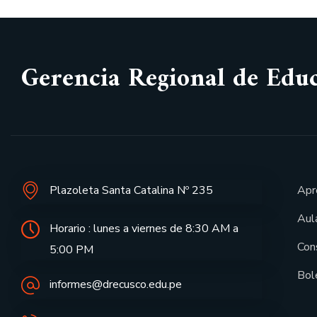
Gerencia Regional de Edu
Plazoleta Santa Catalina Nº 235
Apr
Aula
Horario : lunes a viernes de 8:30 AM a
Con
5:00 PM
Bol
informes@drecusco.edu.pe