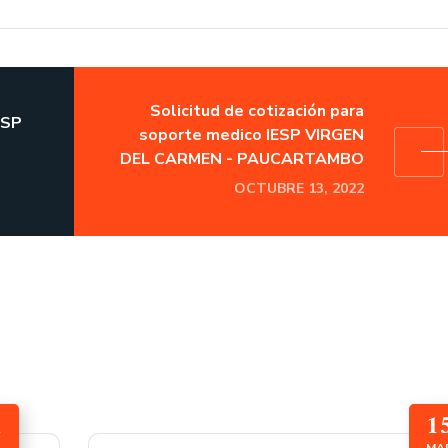
Solicitud de cotización para
ESP
soporte medico IESP VIRGEN
DEL CARMEN - PAUCARTAMBO
OCTUBRE 13, 2022
1
1