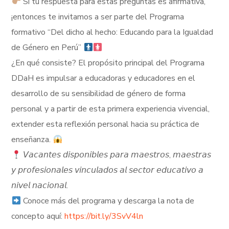
Si tu respuesta para estas preguntas es afirmativa,
¡entonces te invitamos a ser parte del Programa
formativo “Del dicho al hecho: Educando para la Igualdad
de Género en Perú”
¿En qué consiste? El propósito principal del Programa
DDaH es impulsar a educadoras y educadores en el
desarrollo de su sensibilidad de género de forma
personal y a partir de esta primera experiencia vivencial,
extender esta reflexión personal hacia su práctica de
enseñanza.
𝘝𝘢𝘤𝘢𝘯𝘵𝘦𝘴 𝘥𝘪𝘴𝘱𝘰𝘯𝘪𝘣𝘭𝘦𝘴 𝘱𝘢𝘳𝘢 𝘮𝘢𝘦𝘴𝘵𝘳𝘰𝘴, 𝘮𝘢𝘦𝘴𝘵𝘳𝘢𝘴
𝘺 𝘱𝘳𝘰𝘧𝘦𝘴𝘪𝘰𝘯𝘢𝘭𝘦𝘴 𝘷𝘪𝘯𝘤𝘶𝘭𝘢𝘥𝘰𝘴 𝘢𝘭 𝘴𝘦𝘤𝘵𝘰𝘳 𝘦𝘥𝘶𝘤𝘢𝘵𝘪𝘷𝘰 𝘢
𝘯𝘪𝘷𝘦𝘭 𝘯𝘢𝘤𝘪𝘰𝘯𝘢𝘭.
Conoce más del programa y descarga la nota de
concepto aquí:
https://bit.ly/3SvV4ln