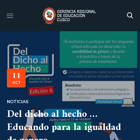
11
OCT
NOTICIAS
Del dicho al hecho …
Educando para la igualdad