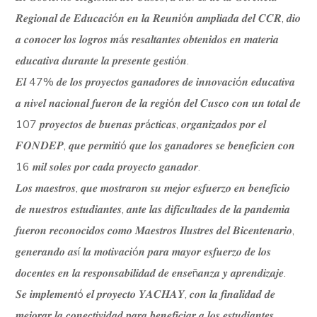
𝑹𝒆𝒈𝒊𝒐𝒏𝒂𝒍 𝒅𝒆 𝑬𝒅𝒖𝒄𝒂𝒄𝒊ó𝒏 𝒆𝒏 𝒍𝒂 𝑹𝒆𝒖𝒏𝒊ó𝒏 𝒂𝒎𝒑𝒍𝒊𝒂𝒅𝒂 𝒅𝒆𝒍 𝑪𝑪𝑹, 𝒅𝒊𝒐
𝒂 𝒄𝒐𝒏𝒐𝒄𝒆𝒓 𝒍𝒐𝒔 𝒍𝒐𝒈𝒓𝒐𝒔 𝒎á𝒔 𝒓𝒆𝒔𝒂𝒍𝒕𝒂𝒏𝒕𝒆𝒔 𝒐𝒃𝒕𝒆𝒏𝒊𝒅𝒐𝒔 𝒆𝒏 𝒎𝒂𝒕𝒆𝒓𝒊𝒂
𝒆𝒅𝒖𝒄𝒂𝒕𝒊𝒗𝒂 𝒅𝒖𝒓𝒂𝒏𝒕𝒆 𝒍𝒂 𝒑𝒓𝒆𝒔𝒆𝒏𝒕𝒆 𝒈𝒆𝒔𝒕𝒊ó𝒏.
𝑬𝒍 47% 𝒅𝒆 𝒍𝒐𝒔 𝒑𝒓𝒐𝒚𝒆𝒄𝒕𝒐𝒔 𝒈𝒂𝒏𝒂𝒅𝒐𝒓𝒆𝒔 𝒅𝒆 𝒊𝒏𝒏𝒐𝒗𝒂𝒄𝒊ó𝒏 𝒆𝒅𝒖𝒄𝒂𝒕𝒊𝒗𝒂
𝒂 𝒏𝒊𝒗𝒆𝒍 𝒏𝒂𝒄𝒊𝒐𝒏𝒂𝒍 𝒇𝒖𝒆𝒓𝒐𝒏 𝒅𝒆 𝒍𝒂 𝒓𝒆𝒈𝒊ó𝒏 𝒅𝒆𝒍 𝑪𝒖𝒔𝒄𝒐 𝒄𝒐𝒏 𝒖𝒏 𝒕𝒐𝒕𝒂𝒍 𝒅𝒆
107 𝒑𝒓𝒐𝒚𝒆𝒄𝒕𝒐𝒔 𝒅𝒆 𝒃𝒖𝒆𝒏𝒂𝒔 𝒑𝒓á𝒄𝒕𝒊𝒄𝒂𝒔, 𝒐𝒓𝒈𝒂𝒏𝒊𝒛𝒂𝒅𝒐𝒔 𝒑𝒐𝒓 𝒆𝒍
𝑭𝑶𝑵𝑫𝑬𝑷, 𝒒𝒖𝒆 𝒑𝒆𝒓𝒎𝒊𝒕𝒊ó 𝒒𝒖𝒆 𝒍𝒐𝒔 𝒈𝒂𝒏𝒂𝒅𝒐𝒓𝒆𝒔 𝒔𝒆 𝒃𝒆𝒏𝒆𝒇𝒊𝒄𝒊𝒆𝒏 𝒄𝒐𝒏
16 𝒎𝒊𝒍 𝒔𝒐𝒍𝒆𝒔 𝒑𝒐𝒓 𝒄𝒂𝒅𝒂 𝒑𝒓𝒐𝒚𝒆𝒄𝒕𝒐 𝒈𝒂𝒏𝒂𝒅𝒐𝒓.
𝑳𝒐𝒔 𝒎𝒂𝒆𝒔𝒕𝒓𝒐𝒔, 𝒒𝒖𝒆 𝒎𝒐𝒔𝒕𝒓𝒂𝒓𝒐𝒏 𝒔𝒖 𝒎𝒆𝒋𝒐𝒓 𝒆𝒔𝒇𝒖𝒆𝒓𝒛𝒐 𝒆𝒏 𝒃𝒆𝒏𝒆𝒇𝒊𝒄𝒊𝒐
𝒅𝒆 𝒏𝒖𝒆𝒔𝒕𝒓𝒐𝒔 𝒆𝒔𝒕𝒖𝒅𝒊𝒂𝒏𝒕𝒆𝒔, 𝒂𝒏𝒕𝒆 𝒍𝒂𝒔 𝒅𝒊𝒇𝒊𝒄𝒖𝒍𝒕𝒂𝒅𝒆𝒔 𝒅𝒆 𝒍𝒂 𝒑𝒂𝒏𝒅𝒆𝒎𝒊𝒂
𝒇𝒖𝒆𝒓𝒐𝒏 𝒓𝒆𝒄𝒐𝒏𝒐𝒄𝒊𝒅𝒐𝒔 𝒄𝒐𝒎𝒐 𝑴𝒂𝒆𝒔𝒕𝒓𝒐𝒔 𝑰𝒍𝒖𝒔𝒕𝒓𝒆𝒔 𝒅𝒆𝒍 𝑩𝒊𝒄𝒆𝒏𝒕𝒆𝒏𝒂𝒓𝒊𝒐,
𝒈𝒆𝒏𝒆𝒓𝒂𝒏𝒅𝒐 𝒂𝒔í 𝒍𝒂 𝒎𝒐𝒕𝒊𝒗𝒂𝒄𝒊ó𝒏 𝒑𝒂𝒓𝒂 𝒎𝒂𝒚𝒐𝒓 𝒆𝒔𝒇𝒖𝒆𝒓𝒛𝒐 𝒅𝒆 𝒍𝒐𝒔
𝒅𝒐𝒄𝒆𝒏𝒕𝒆𝒔 𝒆𝒏 𝒍𝒂 𝒓𝒆𝒔𝒑𝒐𝒏𝒔𝒂𝒃𝒊𝒍𝒊𝒅𝒂𝒅 𝒅𝒆 𝒆𝒏𝒔𝒆ñ𝒂𝒏𝒛𝒂 𝒚 𝒂𝒑𝒓𝒆𝒏𝒅𝒊𝒛𝒂𝒋𝒆.
𝑺𝒆 𝒊𝒎𝒑𝒍𝒆𝒎𝒆𝒏𝒕ó 𝒆𝒍 𝒑𝒓𝒐𝒚𝒆𝒄𝒕𝒐 𝒀𝑨𝑪𝑯𝑨𝒀, 𝒄𝒐𝒏 𝒍𝒂 𝒇𝒊𝒏𝒂𝒍𝒊𝒅𝒂𝒅 𝒅𝒆
𝒎𝒆𝒋𝒐𝒓𝒂𝒓 𝒍𝒂 𝒄𝒐𝒏𝒆𝒄𝒕𝒊𝒗𝒊𝒅𝒂𝒅 𝒑𝒂𝒓𝒂 𝒃𝒆𝒏𝒆𝒇𝒊𝒄𝒊𝒂𝒓 𝒂 𝒍𝒐𝒔 𝒆𝒔𝒕𝒖𝒅𝒊𝒂𝒏𝒕𝒆𝒔