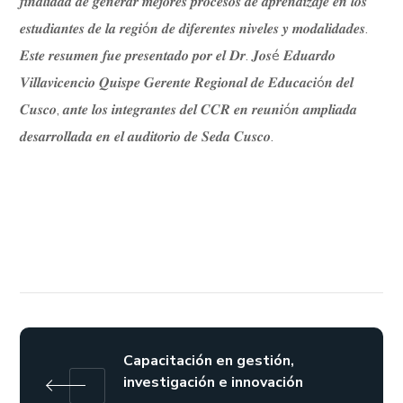
𝒇𝒊𝒏𝒂𝒍𝒊𝒅𝒂𝒅 𝒅𝒆 𝒈𝒆𝒏𝒆𝒓𝒂𝒓 𝒎𝒆𝒋𝒐𝒓𝒆𝒔 𝒑𝒓𝒐𝒄𝒆𝒔𝒐𝒔 𝒅𝒆 𝒂𝒑𝒓𝒆𝒏𝒅𝒊𝒛𝒂𝒋𝒆 𝒆𝒏 𝒍𝒐𝒔
𝒆𝒔𝒕𝒖𝒅𝒊𝒂𝒏𝒕𝒆𝒔 𝒅𝒆 𝒍𝒂 𝒓𝒆𝒈𝒊ó𝒏 𝒅𝒆 𝒅𝒊𝒇𝒆𝒓𝒆𝒏𝒕𝒆𝒔 𝒏𝒊𝒗𝒆𝒍𝒆𝒔 𝒚 𝒎𝒐𝒅𝒂𝒍𝒊𝒅𝒂𝒅𝒆𝒔.
𝑬𝒔𝒕𝒆 𝒓𝒆𝒔𝒖𝒎𝒆𝒏 𝒇𝒖𝒆 𝒑𝒓𝒆𝒔𝒆𝒏𝒕𝒂𝒅𝒐 𝒑𝒐𝒓 𝒆𝒍 𝑫𝒓. 𝑱𝒐𝒔é 𝑬𝒅𝒖𝒂𝒓𝒅𝒐
𝑽𝒊𝒍𝒍𝒂𝒗𝒊𝒄𝒆𝒏𝒄𝒊𝒐 𝑸𝒖𝒊𝒔𝒑𝒆 𝑮𝒆𝒓𝒆𝒏𝒕𝒆 𝑹𝒆𝒈𝒊𝒐𝒏𝒂𝒍 𝒅𝒆 𝑬𝒅𝒖𝒄𝒂𝒄𝒊ó𝒏 𝒅𝒆𝒍
𝑪𝒖𝒔𝒄𝒐, 𝒂𝒏𝒕𝒆 𝒍𝒐𝒔 𝒊𝒏𝒕𝒆𝒈𝒓𝒂𝒏𝒕𝒆𝒔 𝒅𝒆𝒍 𝑪𝑪𝑹 𝒆𝒏 𝒓𝒆𝒖𝒏𝒊ó𝒏 𝒂𝒎𝒑𝒍𝒊𝒂𝒅𝒂
𝒅𝒆𝒔𝒂𝒓𝒓𝒐𝒍𝒍𝒂𝒅𝒂 𝒆𝒏 𝒆𝒍 𝒂𝒖𝒅𝒊𝒕𝒐𝒓𝒊𝒐 𝒅𝒆 𝑺𝒆𝒅𝒂 𝑪𝒖𝒔𝒄𝒐.
Capacitación en gestión,
investigación e innovación