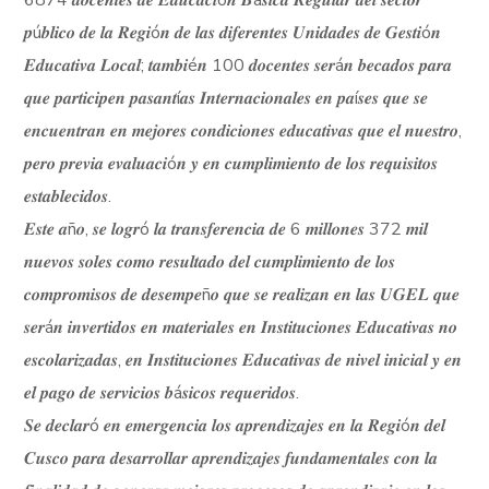
6874 𝒅𝒐𝒄𝒆𝒏𝒕𝒆𝒔 𝒅𝒆 𝑬𝒅𝒖𝒄𝒂𝒄𝒊ó𝒏 𝑩á𝒔𝒊𝒄𝒂 𝑹𝒆𝒈𝒖𝒍𝒂𝒓 𝒅𝒆𝒍 𝒔𝒆𝒄𝒕𝒐𝒓
𝒑ú𝒃𝒍𝒊𝒄𝒐 𝒅𝒆 𝒍𝒂 𝑹𝒆𝒈𝒊ó𝒏 𝒅𝒆 𝒍𝒂𝒔 𝒅𝒊𝒇𝒆𝒓𝒆𝒏𝒕𝒆𝒔 𝑼𝒏𝒊𝒅𝒂𝒅𝒆𝒔 𝒅𝒆 𝑮𝒆𝒔𝒕𝒊ó𝒏
𝑬𝒅𝒖𝒄𝒂𝒕𝒊𝒗𝒂 𝑳𝒐𝒄𝒂𝒍; 𝒕𝒂𝒎𝒃𝒊é𝒏 100 𝒅𝒐𝒄𝒆𝒏𝒕𝒆𝒔 𝒔𝒆𝒓á𝒏 𝒃𝒆𝒄𝒂𝒅𝒐𝒔 𝒑𝒂𝒓𝒂
𝒒𝒖𝒆 𝒑𝒂𝒓𝒕𝒊𝒄𝒊𝒑𝒆𝒏 𝒑𝒂𝒔𝒂𝒏𝒕í𝒂𝒔 𝑰𝒏𝒕𝒆𝒓𝒏𝒂𝒄𝒊𝒐𝒏𝒂𝒍𝒆𝒔 𝒆𝒏 𝒑𝒂í𝒔𝒆𝒔 𝒒𝒖𝒆 𝒔𝒆
𝒆𝒏𝒄𝒖𝒆𝒏𝒕𝒓𝒂𝒏 𝒆𝒏 𝒎𝒆𝒋𝒐𝒓𝒆𝒔 𝒄𝒐𝒏𝒅𝒊𝒄𝒊𝒐𝒏𝒆𝒔 𝒆𝒅𝒖𝒄𝒂𝒕𝒊𝒗𝒂𝒔 𝒒𝒖𝒆 𝒆𝒍 𝒏𝒖𝒆𝒔𝒕𝒓𝒐,
𝒑𝒆𝒓𝒐 𝒑𝒓𝒆𝒗𝒊𝒂 𝒆𝒗𝒂𝒍𝒖𝒂𝒄𝒊ó𝒏 𝒚 𝒆𝒏 𝒄𝒖𝒎𝒑𝒍𝒊𝒎𝒊𝒆𝒏𝒕𝒐 𝒅𝒆 𝒍𝒐𝒔 𝒓𝒆𝒒𝒖𝒊𝒔𝒊𝒕𝒐𝒔
𝒆𝒔𝒕𝒂𝒃𝒍𝒆𝒄𝒊𝒅𝒐𝒔.
𝑬𝒔𝒕𝒆 𝒂ñ𝒐, 𝒔𝒆 𝒍𝒐𝒈𝒓ó 𝒍𝒂 𝒕𝒓𝒂𝒏𝒔𝒇𝒆𝒓𝒆𝒏𝒄𝒊𝒂 𝒅𝒆 6 𝒎𝒊𝒍𝒍𝒐𝒏𝒆𝒔 372 𝒎𝒊𝒍
𝒏𝒖𝒆𝒗𝒐𝒔 𝒔𝒐𝒍𝒆𝒔 𝒄𝒐𝒎𝒐 𝒓𝒆𝒔𝒖𝒍𝒕𝒂𝒅𝒐 𝒅𝒆𝒍 𝒄𝒖𝒎𝒑𝒍𝒊𝒎𝒊𝒆𝒏𝒕𝒐 𝒅𝒆 𝒍𝒐𝒔
𝒄𝒐𝒎𝒑𝒓𝒐𝒎𝒊𝒔𝒐𝒔 𝒅𝒆 𝒅𝒆𝒔𝒆𝒎𝒑𝒆ñ𝒐 𝒒𝒖𝒆 𝒔𝒆 𝒓𝒆𝒂𝒍𝒊𝒛𝒂𝒏 𝒆𝒏 𝒍𝒂𝒔 𝑼𝑮𝑬𝑳 𝒒𝒖𝒆
𝒔𝒆𝒓á𝒏 𝒊𝒏𝒗𝒆𝒓𝒕𝒊𝒅𝒐𝒔 𝒆𝒏 𝒎𝒂𝒕𝒆𝒓𝒊𝒂𝒍𝒆𝒔 𝒆𝒏 𝑰𝒏𝒔𝒕𝒊𝒕𝒖𝒄𝒊𝒐𝒏𝒆𝒔 𝑬𝒅𝒖𝒄𝒂𝒕𝒊𝒗𝒂𝒔 𝒏𝒐
𝒆𝒔𝒄𝒐𝒍𝒂𝒓𝒊𝒛𝒂𝒅𝒂𝒔, 𝒆𝒏 𝑰𝒏𝒔𝒕𝒊𝒕𝒖𝒄𝒊𝒐𝒏𝒆𝒔 𝑬𝒅𝒖𝒄𝒂𝒕𝒊𝒗𝒂𝒔 𝒅𝒆 𝒏𝒊𝒗𝒆𝒍 𝒊𝒏𝒊𝒄𝒊𝒂𝒍 𝒚 𝒆𝒏
𝒆𝒍 𝒑𝒂𝒈𝒐 𝒅𝒆 𝒔𝒆𝒓𝒗𝒊𝒄𝒊𝒐𝒔 𝒃á𝒔𝒊𝒄𝒐𝒔 𝒓𝒆𝒒𝒖𝒆𝒓𝒊𝒅𝒐𝒔.
𝑺𝒆 𝒅𝒆𝒄𝒍𝒂𝒓ó 𝒆𝒏 𝒆𝒎𝒆𝒓𝒈𝒆𝒏𝒄𝒊𝒂 𝒍𝒐𝒔 𝒂𝒑𝒓𝒆𝒏𝒅𝒊𝒛𝒂𝒋𝒆𝒔 𝒆𝒏 𝒍𝒂 𝑹𝒆𝒈𝒊ó𝒏 𝒅𝒆𝒍
𝑪𝒖𝒔𝒄𝒐 𝒑𝒂𝒓𝒂 𝒅𝒆𝒔𝒂𝒓𝒓𝒐𝒍𝒍𝒂𝒓 𝒂𝒑𝒓𝒆𝒏𝒅𝒊𝒛𝒂𝒋𝒆𝒔 𝒇𝒖𝒏𝒅𝒂𝒎𝒆𝒏𝒕𝒂𝒍𝒆𝒔 𝒄𝒐𝒏 𝒍𝒂