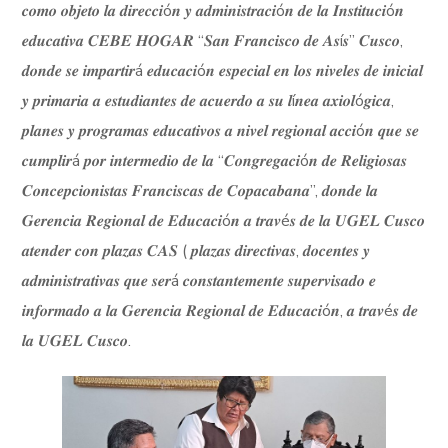
𝒄𝒐𝒎𝒐 𝒐𝒃𝒋𝒆𝒕𝒐 𝒍𝒂 𝒅𝒊𝒓𝒆𝒄𝒄𝒊ó𝒏 𝒚 𝒂𝒅𝒎𝒊𝒏𝒊𝒔𝒕𝒓𝒂𝒄𝒊ó𝒏 𝒅𝒆 𝒍𝒂 𝑰𝒏𝒔𝒕𝒊𝒕𝒖𝒄𝒊ó𝒏
𝒆𝒅𝒖𝒄𝒂𝒕𝒊𝒗𝒂 𝑪𝑬𝑩𝑬 𝑯𝑶𝑮𝑨𝑹 “𝑺𝒂𝒏 𝑭𝒓𝒂𝒏𝒄𝒊𝒔𝒄𝒐 𝒅𝒆 𝑨𝒔í𝒔” 𝑪𝒖𝒔𝒄𝒐,
𝒅𝒐𝒏𝒅𝒆 𝒔𝒆 𝒊𝒎𝒑𝒂𝒓𝒕𝒊𝒓á 𝒆𝒅𝒖𝒄𝒂𝒄𝒊ó𝒏 𝒆𝒔𝒑𝒆𝒄𝒊𝒂𝒍 𝒆𝒏 𝒍𝒐𝒔 𝒏𝒊𝒗𝒆𝒍𝒆𝒔 𝒅𝒆 𝒊𝒏𝒊𝒄𝒊𝒂𝒍
𝒚 𝒑𝒓𝒊𝒎𝒂𝒓𝒊𝒂 𝒂 𝒆𝒔𝒕𝒖𝒅𝒊𝒂𝒏𝒕𝒆𝒔 𝒅𝒆 𝒂𝒄𝒖𝒆𝒓𝒅𝒐 𝒂 𝒔𝒖 𝒍í𝒏𝒆𝒂 𝒂𝒙𝒊𝒐𝒍ó𝒈𝒊𝒄𝒂,
𝒑𝒍𝒂𝒏𝒆𝒔 𝒚 𝒑𝒓𝒐𝒈𝒓𝒂𝒎𝒂𝒔 𝒆𝒅𝒖𝒄𝒂𝒕𝒊𝒗𝒐𝒔 𝒂 𝒏𝒊𝒗𝒆𝒍 𝒓𝒆𝒈𝒊𝒐𝒏𝒂𝒍 𝒂𝒄𝒄𝒊ó𝒏 𝒒𝒖𝒆 𝒔𝒆
𝒄𝒖𝒎𝒑𝒍𝒊𝒓á 𝒑𝒐𝒓 𝒊𝒏𝒕𝒆𝒓𝒎𝒆𝒅𝒊𝒐 𝒅𝒆 𝒍𝒂 “𝑪𝒐𝒏𝒈𝒓𝒆𝒈𝒂𝒄𝒊ó𝒏 𝒅𝒆 𝑹𝒆𝒍𝒊𝒈𝒊𝒐𝒔𝒂𝒔
𝑪𝒐𝒏𝒄𝒆𝒑𝒄𝒊𝒐𝒏𝒊𝒔𝒕𝒂𝒔 𝑭𝒓𝒂𝒏𝒄𝒊𝒔𝒄𝒂𝒔 𝒅𝒆 𝑪𝒐𝒑𝒂𝒄𝒂𝒃𝒂𝒏𝒂”, 𝒅𝒐𝒏𝒅𝒆 𝒍𝒂
𝑮𝒆𝒓𝒆𝒏𝒄𝒊𝒂 𝑹𝒆𝒈𝒊𝒐𝒏𝒂𝒍 𝒅𝒆 𝑬𝒅𝒖𝒄𝒂𝒄𝒊ó𝒏 𝒂 𝒕𝒓𝒂𝒗é𝒔 𝒅𝒆 𝒍𝒂 𝑼𝑮𝑬𝑳 𝑪𝒖𝒔𝒄𝒐
𝒂𝒕𝒆𝒏𝒅𝒆𝒓 𝒄𝒐𝒏 𝒑𝒍𝒂𝒛𝒂𝒔 𝑪𝑨𝑺 ( 𝒑𝒍𝒂𝒛𝒂𝒔 𝒅𝒊𝒓𝒆𝒄𝒕𝒊𝒗𝒂𝒔, 𝒅𝒐𝒄𝒆𝒏𝒕𝒆𝒔 𝒚
𝒂𝒅𝒎𝒊𝒏𝒊𝒔𝒕𝒓𝒂𝒕𝒊𝒗𝒂𝒔 𝒒𝒖𝒆 𝒔𝒆𝒓á 𝒄𝒐𝒏𝒔𝒕𝒂𝒏𝒕𝒆𝒎𝒆𝒏𝒕𝒆 𝒔𝒖𝒑𝒆𝒓𝒗𝒊𝒔𝒂𝒅𝒐 𝒆
𝒊𝒏𝒇𝒐𝒓𝒎𝒂𝒅𝒐 𝒂 𝒍𝒂 𝑮𝒆𝒓𝒆𝒏𝒄𝒊𝒂 𝑹𝒆𝒈𝒊𝒐𝒏𝒂𝒍 𝒅𝒆 𝑬𝒅𝒖𝒄𝒂𝒄𝒊ó𝒏, 𝒂 𝒕𝒓𝒂𝒗é𝒔 𝒅𝒆
𝒍𝒂 𝑼𝑮𝑬𝑳 𝑪𝒖𝒔𝒄𝒐.