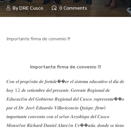
By
DRE Cusco
0 Comments
Importante firma de convenio !!!
Importante firma de convenio !!!
𝑪𝒐𝒏 𝒆𝒍 𝒑𝒓𝒐𝒑ó𝒔𝒊𝒕𝒐 𝒅𝒆 𝒇𝒐𝒓𝒕𝒂𝒍𝒆��𝒆𝒓 𝒆𝒍 𝒔𝒊𝒔𝒕𝒆𝒎𝒂 𝒆𝒅𝒖𝒄𝒂𝒕𝒊𝒗𝒐 𝒆𝒍 𝒅í𝒂 𝒅𝒆
𝒉𝒐𝒚 12 𝒅𝒆 𝒔𝒆𝒕𝒊𝒆𝒎𝒃𝒓𝒆 𝒅𝒆𝒍 𝒑𝒓𝒆𝒔𝒆𝒏𝒕𝒆, 𝑮𝒆𝒓𝒆𝒏𝒕𝒆 𝑹𝒆𝒈𝒊𝒐𝒏𝒂𝒍 𝒅𝒆
𝑬𝒅𝒖𝒄𝒂𝒄𝒊ó𝒏 𝒅𝒆𝒍 𝑮𝒐𝒃𝒊𝒆𝒓𝒏𝒐 𝑹𝒆𝒈𝒊𝒐𝒏𝒂𝒍 𝒅𝒆𝒍 𝑪𝒖𝒔𝒄𝒐, 𝒓𝒆𝒑𝒓𝒆𝒔𝒆𝒏𝒕𝒂��𝒐
𝒑𝒐𝒓 𝒆𝒍 𝑫𝒓. 𝑱𝒐𝒔é 𝑬𝒅𝒖𝒂𝒓𝒅𝒐 𝑽𝒊𝒍𝒍𝒂𝒗𝒊𝒄𝒆𝒏𝒄𝒊𝒐 𝑸𝒖𝒊𝒔𝒑𝒆, 𝒇𝒊𝒓𝒎ó
𝒊𝒎𝒑𝒐𝒓𝒕𝒂𝒏𝒕𝒆 𝒄𝒐𝒏𝒗𝒆𝒏𝒊𝒐 𝒄𝒐𝒏 𝒆𝒍 𝒔𝒆ñ𝒐𝒓 𝑨𝒓𝒛𝒐𝒃𝒊𝒔𝒑𝒐 𝒅𝒆𝒍 𝑪𝒖𝒔𝒄𝒐
𝑴𝒐𝒏𝒔𝒆ñ𝒐𝒓 𝑹𝒊𝒄𝒉𝒂𝒓𝒅 𝑫𝒂𝒏𝒊𝒆𝒍 𝑨𝒍𝒂𝒓𝒄ó𝒏 𝑼𝒓��𝒖𝒕𝒊𝒂, 𝒅𝒐𝒏𝒅𝒆 𝒔𝒆 𝒕𝒊𝒆𝒏𝒆