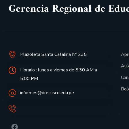
Gerencia Regional de Edu
Plazoleta Santa Catalina Nº 235
Apr
Aula
Horario : lunes a viernes de 8:30 AM a
Con
5:00 PM
Bol
informes@drecusco.edu.pe