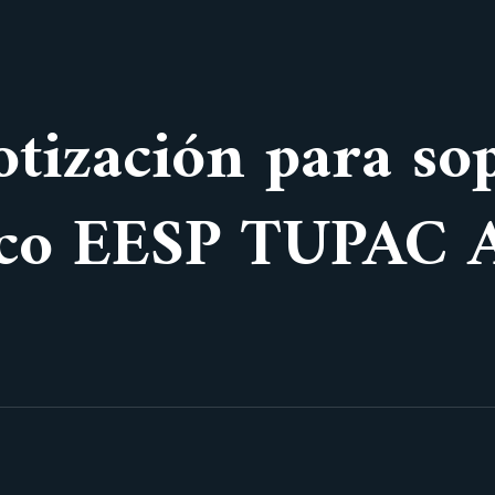
otización para so
gico EESP TUPAC