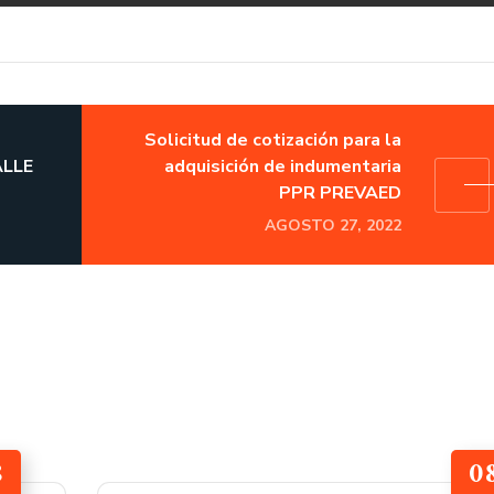
Solicitud de cotización para la
ALLE
adquisición de indumentaria
PPR PREVAED
AGOSTO 27, 2022
8
0