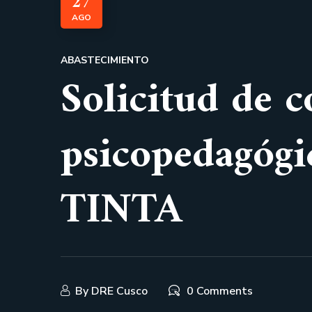
27
AGO
ABASTECIMIENTO
Solicitud de c
psicopedagó
TINTA
By
DRE Cusco
0 Comments