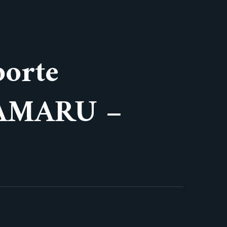
porte
 AMARU –