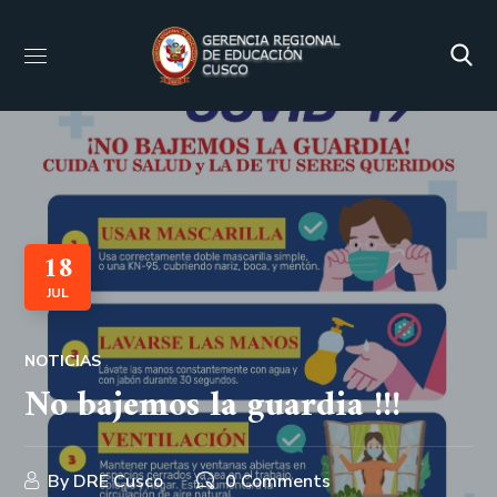
18
JUL
NOTICIAS
No bajemos la guardia !!!
By
DRE Cusco
0 Comments