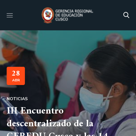
28
ABR
NOTICIAS
III Encuentro
descentralizado de la