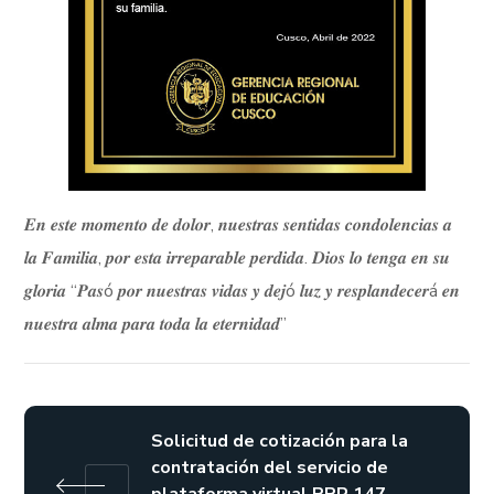
𝑬𝒏 𝒆𝒔𝒕𝒆 𝒎𝒐𝒎𝒆𝒏𝒕𝒐 𝒅𝒆 𝒅𝒐𝒍𝒐𝒓, 𝒏𝒖𝒆𝒔𝒕𝒓𝒂𝒔 𝒔𝒆𝒏𝒕𝒊𝒅𝒂𝒔 𝒄𝒐𝒏𝒅𝒐𝒍𝒆𝒏𝒄𝒊𝒂𝒔 𝒂
𝒍𝒂 𝑭𝒂𝒎𝒊𝒍𝒊𝒂, 𝒑𝒐𝒓 𝒆𝒔𝒕𝒂 𝒊𝒓𝒓𝒆𝒑𝒂𝒓𝒂𝒃𝒍𝒆 𝒑𝒆𝒓𝒅𝒊𝒅𝒂. 𝑫𝒊𝒐𝒔 𝒍𝒐 𝒕𝒆𝒏𝒈𝒂 𝒆𝒏 𝒔𝒖
𝒈𝒍𝒐𝒓𝒊𝒂 “𝑷𝒂𝒔ó 𝒑𝒐𝒓 𝒏𝒖𝒆𝒔𝒕𝒓𝒂𝒔 𝒗𝒊𝒅𝒂𝒔 𝒚 𝒅𝒆𝒋ó 𝒍𝒖𝒛 𝒚 𝒓𝒆𝒔𝒑𝒍𝒂𝒏𝒅𝒆𝒄𝒆𝒓á 𝒆𝒏
𝒏𝒖𝒆𝒔𝒕𝒓𝒂 𝒂𝒍𝒎𝒂 𝒑𝒂𝒓𝒂 𝒕𝒐𝒅𝒂 𝒍𝒂 𝒆𝒕𝒆𝒓𝒏𝒊𝒅𝒂𝒅”
Solicitud de cotización para la
contratación del servicio de