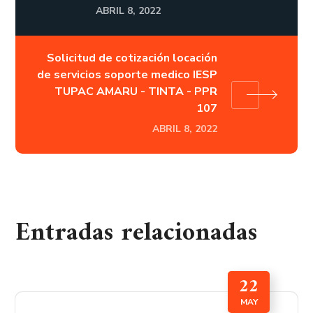
ABRIL 8, 2022
Solicitud de cotización locación
de servicios soporte medico IESP
TUPAC AMARU - TINTA - PPR
107
ABRIL 8, 2022
Entradas relacionadas
22
MAY