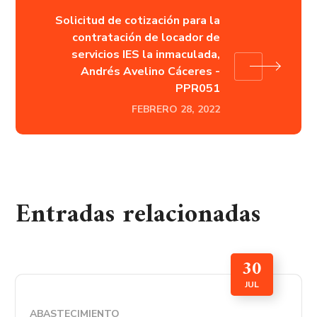
Solicitud de cotización para la
contratación de locador de
servicios IES la inmaculada,
Andrés Avelino Cáceres -
PPR051
FEBRERO 28, 2022
Entradas relacionadas
30
JUL
ABASTECIMIENTO